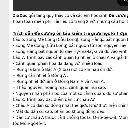
ZixDoc
gửi tặng quý thầy cô và các em học sinh
Đề cương
hoàn toàn miễn phí. Tài liệu có trang 2 với những câu hỏi 
Trích dẫn Đề cương ôn tập kiểm tra giữa học kì 1 địa
Câu 6. Sông Mê Công (Cửu Long), sông Hằng…bắt nguồn t
- Sông Mê Công (Cửu Long) bắt nguồn từ sơn nguyên Tây 
- Sông Hằng bắt nguồn từ dãy Hy-ma-lay-a và đổ vào vịnh
Câu 7. Trình bày các cảnh quan tự nhiên ở châu Á và giải 
- Cảnh quan phân hóa đa dạng với nhiều loại.
+ Rừng lá kim ở Bắc Á (Xibia) nơi có khí hậu ôn đới.
+ Rừng cận nhiệt ở Đông Á .
+ Rừng nhiệt đới ẩm ở Đông Nam Á và Nam Á.
+ Thảo nguyên, hoang mạc, cảnh quan núi cao.
- Nguyên nhân phân bố của một số cảnh quan: do sự phân h
Câu 8. Trình bày đặc điểm dân cư châu Á?
- Châu Á có dân số đông nhất thế giới. Nhờ thực hiện chín
- Mật độ dân cư cao, phân bố không đồng đều.
- Dân cư châu Á thuộc cả 3 chủng tộc là: Ơ-rô-pê-ô-ít, Môn
tộc Môn-gô-lô-ít.