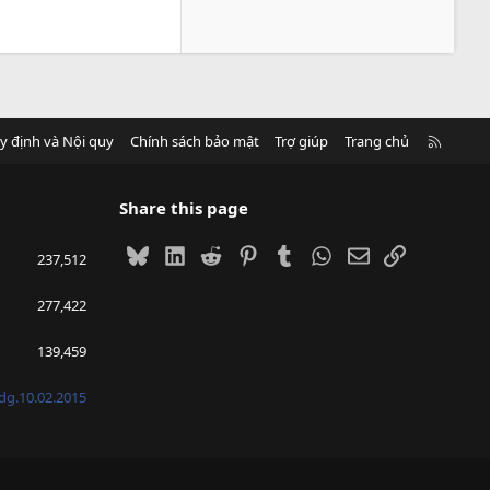
R
y định và Nội quy
Chính sách bảo mật
Trợ giúp
Trang chủ
S
S
Share this page
Bluesky
LinkedIn
Reddit
Pinterest
Tumblr
WhatsApp
Email
Link
237,512
277,422
139,459
g.10.02.2015