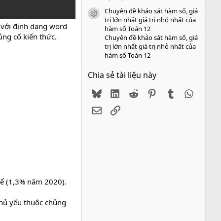
Chuyên đề khảo sát hàm số, giá
icon tài liệu
trị lớn nhất giá trị nhỏ nhất của
với định dạng word
hàm số Toán 12
ủng cố kiến thức.
Chuyên đề khảo sát hàm số, giá
trị lớn nhất giá trị nhỏ nhất của
hàm số Toán 12
Chia sẻ tài liệu này
Bluesky
LinkedIn
Reddit
Pinterest
Tumblr
WhatsA
Email
Link
 kể (1,3% năm 2020).
 chủ yếu thuộc chủng