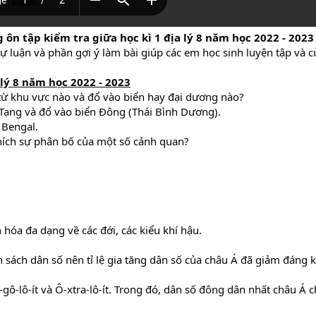
 ôn tập kiểm tra giữa học kì 1 địa lý 8 năm học 2022 - 2023
tự luận và phần gợi ý làm bài giúp các em học sinh luyện tập và c
 lý 8 năm học 2022 - 2023
ừ khu vực nào và đổ vào biển hay đại dương nào?
Tạng và đổ vào biển Đông (Thái Bình Dương).
 Bengal.
thích sự phân bố của một số cảnh quan?
óa đa dạng về các đới, các kiểu khí hậu.
h sách dân số nên tỉ lệ gia tăng dân số của châu Á đã giảm đáng
-gô-lô-ít và Ô-xtra-lô-ít. Trong đó, dân số đông dân nhất châu Á