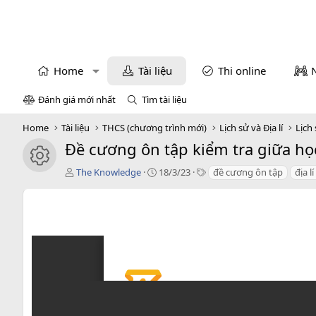
Home
Tài liệu
Thi online
Đánh giá mới nhất
Tìm tài liệu
Home
Tài liệu
THCS (chương trình mới)
Lịch sử và Địa lí
Lịch 
Đề cương ôn tập kiểm tra giữa học
icon tài liệu
T
C
T
The Knowledge
18/3/23
đề cương ôn tập
địa lí
á
r
a
c
e
g
g
a
s
i
t
ả
i
o
n
d
a
t
e