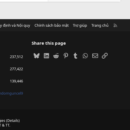
R
y định và Nội quy
Chính sách bảo mật
Trợ giúp
Trang chủ
S
S
Share this page
Bluesky
LinkedIn
Reddit
Pinterest
Tumblr
WhatsApp
Email
Link
237,512
277,422
139,446
mdomguncel9
ies
(
Details
)
 & TT.