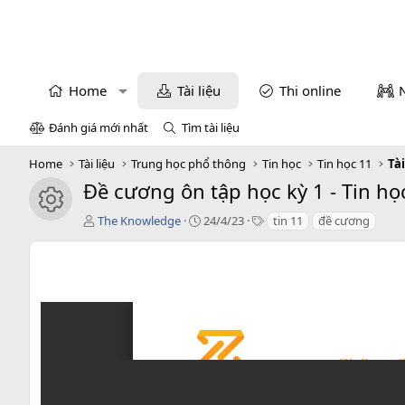
Home
Tài liệu
Thi online
Đánh giá mới nhất
Tìm tài liệu
Home
Tài liệu
Trung học phổ thông
Tin học
Tin học 11
Tài
Đề cương ôn tập học kỳ 1 - Tin h
icon tài liệu
T
C
T
The Knowledge
24/4/23
tin 11
đề cương
á
r
a
c
e
g
g
a
s
i
t
ả
i
o
n
d
a
t
e