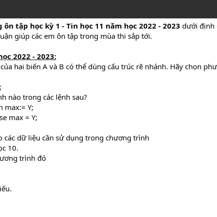
ôn tập học kỳ 1 - Tin học 11 năm học 2022 - 2023
dưới định
luận giúp các em ôn tập trong mùa thi sắp tới.
học 2022 - 2023:
rị của hai biến A và B có thể dùng cấu trúc rẽ nhánh. Hãy chọn ph
;
ệnh nào trong các lệnh sau?
en max:= Y;
lse max = Y;
ho các dữ liệu cần sử dụng trong chương trình
ọc 10.
hương trình đó
iếu.