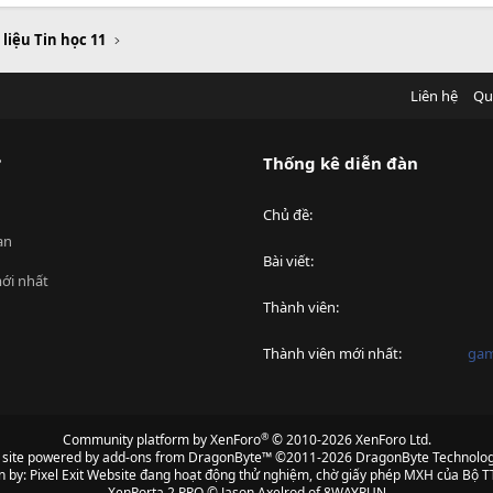
 liệu Tin học 11
Liên hệ
Qu
?
Thống kê diễn đàn
Chủ đề
an
Bài viết
ới nhất
Thành viên
Thành viên mới nhất
ga
®
Community platform by XenForo
© 2010-2026 XenForo Ltd.
s site powered by
add-ons from DragonByte™
©2011-2026
DragonByte Technolog
n by:
Pixel Exit
Website đang hoạt động thử nghiệm, chờ giấy phép MXH của Bộ TT
XenPorta 2 PRO
© Jason Axelrod of
8WAYRUN