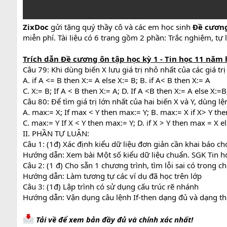
ZixDoc
gửi tặng quý thầy cô và các em học sinh
Đề cương 
miễn phí. Tài liệu có 6 trang gồm 2 phần: Trắc nghiệm, tự 
Trích dẫn Đề cương ôn tập học kỳ 1 - Tin học 11 năm 
Câu 79: Khi dùng biến X lưu giá trị nhỏ nhất của các giá t
A. if A <= B then X:= A else X:= B; B. if A< B then X:= A
C. X:= B; If A < B then X:= A; D. If A <B then X:= A else X:=B
Câu 80: Để tìm giá trị lớn nhất của hai biến X và Y, dùng l
A. max:= X; If max < Y then max:= Y; B. max:= X if X> Y th
C. max:= Y If X < Y then max:= Y; D. if X > Y then max = X e
II. PHẦN TỰ LUẬN:
Câu 1: (1đ) Xác định kiểu dữ liệu đơn giản cần khai báo c
Hướng dẫn: Xem bài Một số kiểu dữ liệu chuẩn. SGK Tin h
Câu 2: (1 đ) Cho sẵn 1 chương trình, tìm lỗi sai có trong c
Hướng dẫn: Làm tương tự các ví dụ đã học trên lớp
Câu 3: (1đ) Lập trình có sử dụng cấu trúc rẽ nhánh
Hướng dẫn: Vận dụng câu lệnh If-then dạng đủ và dạng th
Tải về để xem bản đầy đủ và chính xác nhất!