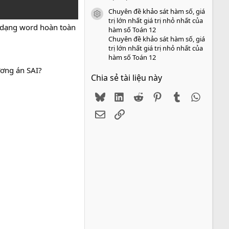
Chuyên đề khảo sát hàm số, giá
icon tài liệu
trị lớn nhất giá trị nhỏ nhất của
 dạng word hoàn toàn
hàm số Toán 12
Chuyên đề khảo sát hàm số, giá
trị lớn nhất giá trị nhỏ nhất của
hàm số Toán 12
ương án SAI?
Chia sẻ tài liệu này
Bluesky
LinkedIn
Reddit
Pinterest
Tumblr
WhatsA
Email
Link