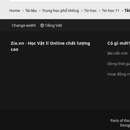
Home
Tài liệu
Trung học phổ thông
Tin học
Tin học 11
Tài
Change width
Tiếng Việt
Zix.vn - Học Vật lí Online chất lượng
Có gì mới
cao
Bài viết mới
Dòng thời gi
Hoạt động m
Parts of thi
Desig