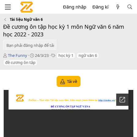
Đăng nhập
Đăng kí
Tài liệu Ngữ văn 6
Đề cương ôn tập học kỳ 1 môn Ngữ văn 6 năm
học 2022 - 2023
Bạn phải đăng nhập để tải
T
C
T
The Funny
24/3/23
học kỳ 1
ngữ văn 6
á
r
a
đề cương ôn tập
c
e
g
g
a
s
i
t
Tải về
ả
i
o
n
d
a
t
e