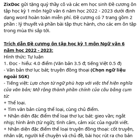
ZixDoc
gửi tặng quý thầy cô và các em học sinh Đề cương ôn
tập học kỳ 1 môn Ngữ văn 6 năm học 2022 - 2023 dưới định
dạng word hoàn toàn miễn phí. Đề cương có 7 trang gồm 2
phần : lý thuyết và phần bài tập thực hành, cho các em ôn tập
trong mùa thi sắp tới.
Trích dẫn Đề cương ôn tập học kỳ 1 môn Ngữ văn 6
năm học 2022 - 2023:
Hình thức: Tự luận
1. Đọc - hiểu: 4.0 điểm (Văn bản 3.5 đ; tiếng Việt 0.5 đ)
- Văn bản thơ lục bát; truyện đồng thoại
(Chọn ngữ liệu
ngoài SGK)
- Tiếng việt:
Lựa chọn từ ngữ phù hợp với việc thể hiện nghĩa
của văn bản; Mở rộng thành phần chính của câu bằng cụm
từ:
+ Thể loại.
+ Tìm văn bản cùng thể loại, cùng chủ điểm.
+ Nhận diện đặc điểm thể loại thơ lục bát: gieo vần; ngắt
nhịp; hình ảnh (từ ngữ); tình cảm, cảm xúc của người viết.
+ Nhận diện đặc điểm thể loại truyện đồng thoại: cốt truyện,
nhân vật, người kể chuyện và chủ đề, bài học rút ra cho bản