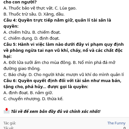
cho con người?
A. Thuốc bảo vệ thực vật. C. Lúa gạo.
B. Thuốc trừ sâu. D. Xăng, dầu.
Câu 4: Quyền trực tiếp nắm giữ, quản lí tài sản là
quyền:
A. chiếm hữu. B. chiếm đoạt.
C. chiếm dụng. D. định đoạt.
Câu 5: Hành vi việc làm nào dưới đây vi phạm quy định
về phòng ngừa tai nạn vũ khí, cháy, nổ và các chất độc
hại:
A. Đốt lửa sưởi ấm cho mùa đông. B. Nổ mìn phá đá mở
đường giao thông.
C. Báo cháy. D. Cho người khác mượn vũ khí do mình quản lí
Câu 6: Quyền quyết định đối với tài sản như mua bán,
tặng cho, phá hủy… được gọi là quyền:
A. định đoạt. B. nắm giữ.
C. chuyển nhượng. D. thừa kế.
Tải về để xem bản đầy đủ và chính xác nhất!
Tác giả
The Funny
Tải về
0