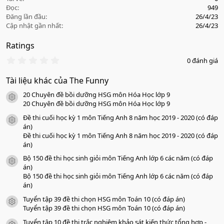
Đọc
949
Đăng lần đầu
26/4/23
Cập nhật gần nhất
26/4/23
Ratings
0
0 đánh giá
.
0
Tài liệu khác của The Funny
0
s
20 Chuyên đề bồi dưỡng HSG môn Hóa Học lớp 9
a
icon tài liệu
o
20 Chuyên đề bồi dưỡng HSG môn Hóa Học lớp 9
Đề thi cuối học kỳ 1 môn Tiếng Anh 8 năm học 2019 - 2020 (có đáp
icon tài liệu
án)
Đề thi cuối học kỳ 1 môn Tiếng Anh 8 năm học 2019 - 2020 (có đáp
án)
Bộ 150 đề thi học sinh giỏi môn Tiếng Anh lớp 6 các năm (có đáp
icon tài liệu
án)
Bộ 150 đề thi học sinh giỏi môn Tiếng Anh lớp 6 các năm (có đáp
án)
Tuyển tập 39 đề thi chọn HSG môn Toán 10 (có đáp án)
icon tài liệu
Tuyển tập 39 đề thi chọn HSG môn Toán 10 (có đáp án)
Tuyển tập 10 đề thi trắc nghiệm khảo sát kiến thức tổng hợp -