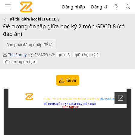
Đăng nhập
Đăng kí
Đề thi giữa học kì II GDCD 8
Đề cương ôn tập giữa học kỳ 2 môn GDCD 8 (có
đáp án)
Bạn phải đăng nhập để tải
T
C
T
The Funny
26/4/23
gdcd 8
giữa học kỳ 2
á
r
a
đề cương ôn tập
c
e
g
g
a
s
i
t
Tải về
ả
i
o
n
d
a
t
e