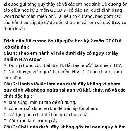
ZixDoc
gửi tặng quý thầy cô và các em học sinh Đề cương ôn
tập giữa học kỳ 2 môn GDCD 8 (có đáp án) dưới định dạng
word hoàn toàn miễn phí. Tài liệu có 4 trang, bao gồm các
câu hỏi theo cấp độ từ dễ đến khó cho các em và quý thầy cô
tham khảo.
Trích dẫn Đề cương ôn tập giữa học kỳ 2 môn GDCD 8
(có đáp án):
Câu 1: Theo em hành vi nào dưới đây có nguy cơ lây
nhiễm HIV/AIDS?
A. Dùng chung cốc, bát đĩa. B. Bắt tay người đã nhiễm HIV.
C. Nói chuyện với người bị nhiễm HIV. D. Dùng chung bơm
kim tiêm.
Câu 2: Hành vi/việc làm nào dưới đây không vi phạm
quy định về phòng ngừa tai nạn vũ khí, cháy, nổ và các
chất độc hại:
A. làm súng, mìn tự tạo để sử dụng.
B. công an sử dụng vũ khí để trấn áp tội phạm.
C. sử dụng hóa chất để bảo quản hoa quả.
D. đốt rừng làm nương rẫy.
Câu 3: Chất nào dưới đây không gây tai nạn nguy hiểm