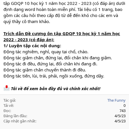
tập GDQP 10 học kỳ 1 năm học 2022 - 2023 (có đáp án) dưới
định dạng word hoàn toàn miễn phí. Tài liệu có 1 trang, bao
gồm các câu hỏi theo cấp độ từ dễ đến khó cho các em và
quý thầy cô tham khảo.
Trích dẫn Đề cương ôn tập GDQP 10 học kỳ 1 năm học
2022 - 2023 (có đáp án):
1/ Luyện tập các nội dung:
Động tác nghiêm, nghỉ, quay tại chổ, chào.
Động tác giậm chân, đứng lại, đổi chân khi đang giậm.
Động tác đi đều, đứng lại, đổi chân khi đang đi.
Động tác giậm chân chuyển thành đi đều.
Động tác tiến, lùi, trái, phải, ngồi xuống, đứng dậy.
Tải về để xem bản đầy đủ và chính xác nhất!
Tác giả
The Funny
Tải về
0
Đọc
743
Đăng lần đầu
4/5/23
Cập nhật gần nhất
4/5/23