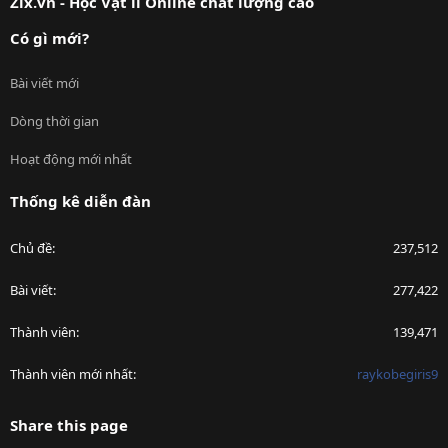
Zix.vn - Học Vật lí Online chất lượng cao
Có gì mới?
Bài viết mới
Dòng thời gian
Hoạt động mới nhất
Thống kê diễn đàn
Chủ đề
237,512
Bài viết
277,422
Thành viên
139,471
Thành viên mới nhất
raykobegiris9
Share this page