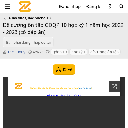
Đăng nhập
Đăng kí
Giáo dục Quốc phòng 10
Đề cương ôn tập GDQP 10 học kỳ 1 năm học 2022
- 2023 (có đáp án)
Bạn phải đăng nhập để tải
T
C
T
The Funny
4/5/23
gdqp 10
học kỳ 1
đề cương ôn tập
á
r
a
c
e
g
g
a
s
Tải về
i
t
ả
i
o
n
d
a
t
e