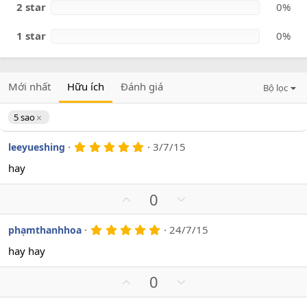
2 star
0%
1 star
0%
Mới nhất
Hữu ích
Đánh giá
Bộ lọc
5 sao
5
3/7/15
leeyueshing
.
0
hay
0
s
U
D
0
a
o
p
o
v
w
5
24/7/15
phạmthanhhoa
.
o
n
0
hay hay
t
v
0
s
e
o
U
D
0
a
t
o
p
o
e