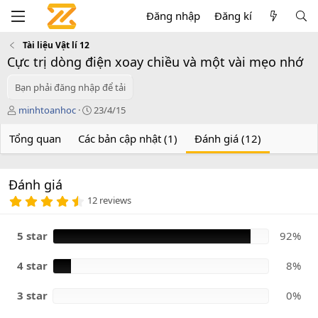
Đăng nhập
Đăng kí
Tài liệu Vật lí 12
Cực trị dòng điện xoay chiều và một vài mẹo nhớ
Bạn phải đăng nhập để tải
T
C
minhtoanhoc
23/4/15
á
r
c
e
Tổng quan
Các bản cập nhật (1)
Đánh giá (12)
g
a
i
t
ả
i
Đánh giá
o
4
n
12 reviews
.
d
9
a
2
5 star
92%
t
s
e
a
o
4 star
8%
3 star
0%