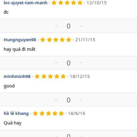
v
w
5
12/10/15
loc-quyet-tam-manh
.
o
n
0
đc
t
v
0
s
e
o
U
D
0
a
t
o
p
o
e
v
w
5
21/11/15
Hungnguyen98
.
o
n
0
hay quá đi mất
t
v
0
s
e
o
U
D
0
a
t
o
p
o
e
v
w
5
18/12/15
minhminh98
.
o
n
0
good
t
v
0
s
e
o
U
D
0
a
t
o
p
o
e
v
w
5
18/6/16
hồ lê khang
.
o
n
0
Quá hay
t
v
0
s
e
o
U
D
0
a