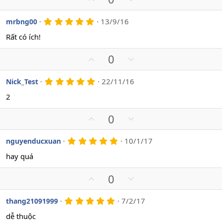
t
o
p
o
e
v
w
5
13/9/16
mrbng00
.
o
n
0
Rất có ích!
t
v
0
s
e
o
U
D
0
a
t
o
p
o
e
v
w
5
22/11/16
Nick_Test
.
o
n
0
2
t
v
0
s
e
o
U
D
0
a
t
o
p
o
e
v
w
5
10/1/17
nguyenducxuan
.
o
n
0
hay quá
t
v
0
s
e
o
U
D
0
a
t
o
p
o
e
v
w
5
7/2/17
thang21091999
.
o
n
0
dễ thuộc
t
v