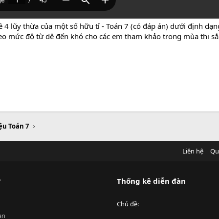
 4 lũy thừa của một số hữu tỉ - Toán 7 (có đáp án) dưới định dạ
 theo mức độ từ dễ đến khó cho các em tham khảo trong mùa thi sắp
iệu Toán 7
Liên hệ
Qu
?
Thống kê diễn đàn
Chủ đề
an