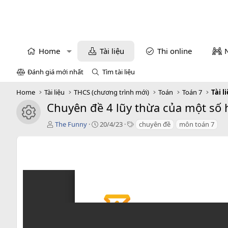
Home
Tài liệu
Thi online
Đánh giá mới nhất
Tìm tài liệu
Home
Tài liệu
THCS (chương trình mới)
Toán
Toán 7
Tài l
Chuyên đề 4 lũy thừa của một số h
icon tài liệu
T
C
T
The Funny
20/4/23
chuyên đề
môn toán 7
á
r
a
c
e
g
g
a
s
i
t
ả
i
o
n
d
a
t
e