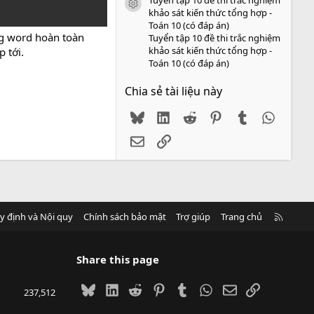
icon tài liệu
khảo sát kiến thức tổng hợp -
Toán 10 (có đáp án)
ng word hoàn toàn
Tuyển tập 10 đề thi trắc nghiệm
khảo sát kiến thức tổng hợp -
 tới.
Toán 10 (có đáp án)
Chia sẻ tài liệu này
Bluesky
LinkedIn
Reddit
Pinterest
Tumblr
WhatsA
Email
Link
R
y định và Nội quy
Chính sách bảo mật
Trợ giúp
Trang chủ
S
S
Share this page
Bluesky
LinkedIn
Reddit
Pinterest
Tumblr
WhatsApp
Email
Link
237,512