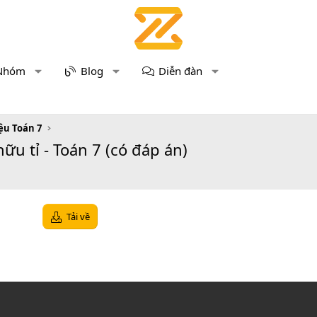
Nhóm
Blog
Diễn đàn
iệu Toán 7
ữu tỉ - Toán 7 (có đáp án)
Tải về