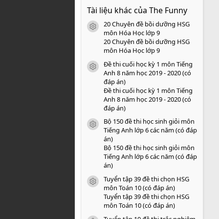
0
Tài liệu khác của The Funny
0
s
20 Chuyên đề bồi dưỡng HSG
a
icon tài liệu
o
môn Hóa Học lớp 9
20 Chuyên đề bồi dưỡng HSG
môn Hóa Học lớp 9
Đề thi cuối học kỳ 1 môn Tiếng
icon tài liệu
Anh 8 năm học 2019 - 2020 (có
đáp án)
Đề thi cuối học kỳ 1 môn Tiếng
Anh 8 năm học 2019 - 2020 (có
đáp án)
Bộ 150 đề thi học sinh giỏi môn
icon tài liệu
Tiếng Anh lớp 6 các năm (có đáp
án)
Bộ 150 đề thi học sinh giỏi môn
Tiếng Anh lớp 6 các năm (có đáp
án)
Tuyển tập 39 đề thi chọn HSG
icon tài liệu
môn Toán 10 (có đáp án)
Tuyển tập 39 đề thi chọn HSG
môn Toán 10 (có đáp án)
Tuyển tập 10 đề thi trắc nghiệm