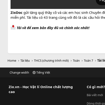
ZixDoc
gửi tặng quý thầy cô và các em học sinh Chuyên đề
miễn phí. Tài liệu có 43 trang cùng với đó là các câu hỏi
Tải về để xem bản đầy đủ và chính xác nhất!
Home
Tài liệu
THCS (chương trình mới)
Toán
Toán 7
Tài l
Change width
Tiếng Việt
Zix.vn - Học Vật lí Online chất lượng
Có gì mới
cao
Bài viết mới
Dòng thời gi