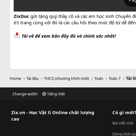
ZixDoc
gửi tặng quý thầy cô và các em học sinh Chuyên đề 
65 trang cùng với đó là các câu hỏi theo mức độ từ dễ đế
Tải về để xem bản đầy đủ và chính xác nhất!
Home
Tài liệu
THCS (chương trình mới)
Toán
Toán 7
Tài l
Change width
Tiếng Việt
Zix.vn - Học Vật lí Online chất lượng
Có gì mới
cao
Bài viết mới
Dòng thời gi