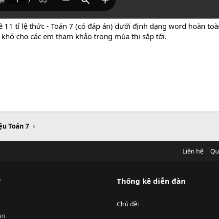
11 tỉ lệ thức - Toán 7 (có đáp án) dưới định dạng word hoàn toàn
n khó cho các em tham khảo trong mùa thi sắp tới.
iệu Toán 7
Liên hệ
Qu
?
Thống kê diễn đàn
Chủ đề
an