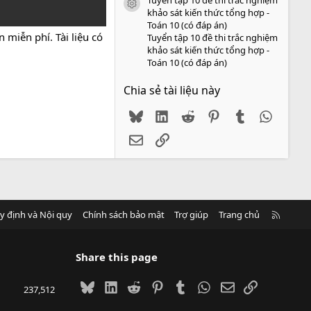
icon tài liệu
khảo sát kiến thức tổng hợp -
Toán 10 (có đáp án)
 miễn phí. Tài liệu có
Tuyển tập 10 đề thi trắc nghiệm
khảo sát kiến thức tổng hợp -
Toán 10 (có đáp án)
Chia sẻ tài liệu này
Bluesky
LinkedIn
Reddit
Pinterest
Tumblr
WhatsA
Email
Link
R
y định và Nội quy
Chính sách bảo mật
Trợ giúp
Trang chủ
S
S
Share this page
Bluesky
LinkedIn
Reddit
Pinterest
Tumblr
WhatsApp
Email
Link
237,512