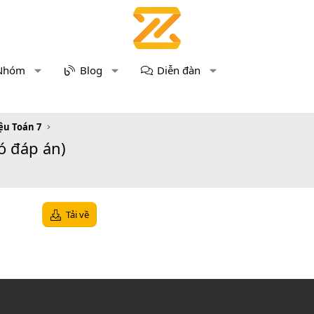
Nhóm
Blog
Diễn đàn
iệu Toán 7
có đáp án)
Tải về