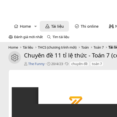
Home
Tài liệu
Thi online
Đánh giá mới nhất
Tìm tài liệu
Home
Tài liệu
THCS (chương trình mới)
Toán
Toán 7
Tài l
Chuyên đề 11 tỉ lệ thức - Toán 7 (
icon tài liệu
T
C
T
The Funny
20/4/23
chuyên đề
toán 7
á
r
a
c
e
g
g
a
s
i
t
ả
i
o
n
d
a
t
e