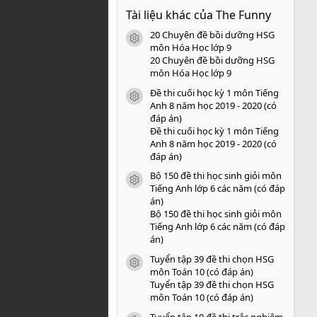
0
Tài liệu khác của The Funny
0
s
20 Chuyên đề bồi dưỡng HSG
a
icon tài liệu
o
môn Hóa Học lớp 9
20 Chuyên đề bồi dưỡng HSG
môn Hóa Học lớp 9
Đề thi cuối học kỳ 1 môn Tiếng
icon tài liệu
Anh 8 năm học 2019 - 2020 (có
đáp án)
Đề thi cuối học kỳ 1 môn Tiếng
Anh 8 năm học 2019 - 2020 (có
đáp án)
Bộ 150 đề thi học sinh giỏi môn
icon tài liệu
Tiếng Anh lớp 6 các năm (có đáp
án)
Bộ 150 đề thi học sinh giỏi môn
Tiếng Anh lớp 6 các năm (có đáp
án)
Tuyển tập 39 đề thi chọn HSG
icon tài liệu
môn Toán 10 (có đáp án)
Tuyển tập 39 đề thi chọn HSG
môn Toán 10 (có đáp án)
Tuyển tập 10 đề thi trắc nghiệm