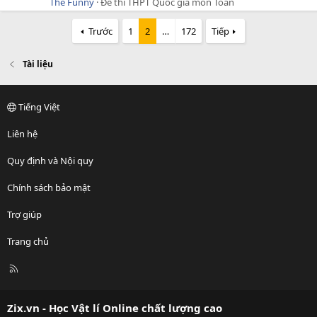
The Funny
Đề thi THPT Quốc gia môn Toán
Trước
1
2
…
172
Tiếp
Tài liệu
Tiếng Việt
Liên hệ
Quy định và Nội quy
Chính sách bảo mật
Trợ giúp
Trang chủ
R
S
S
Zix.vn - Học Vật lí Online chất lượng cao