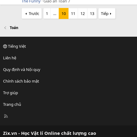
The Funny
Giáo án Toán 7
Trước
1
…
10
11
12
13
Tiếp
Toán
Tiếng Việt
Liên hệ
Quy định và Nội quy
Chính sách bảo mật
Trợ giúp
Trang chủ
R
S
S
Zix.vn - Học Vật lí Online chất lượng cao