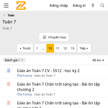
Đăng nhập
Đăng kí
Toán
Toán 7
Toán 7
Chuyên mục
Trước
1
…
10
11
12
13
Tiếp
D
Đánh giá
Bộ lọc
e
s
Giáo án Toán 7 CV - 5512 - học kỳ 2
c
The Funny
Giáo án Toán 7
e
n
Giáo án Toán 7 Chân trời sáng tạo - Bài ôn tập
d
chương 2
i
The Funny
Giáo án Toán 7
n
g
Giáo án Toán 7 Chân trời sáng tạo - Bài ôn tập