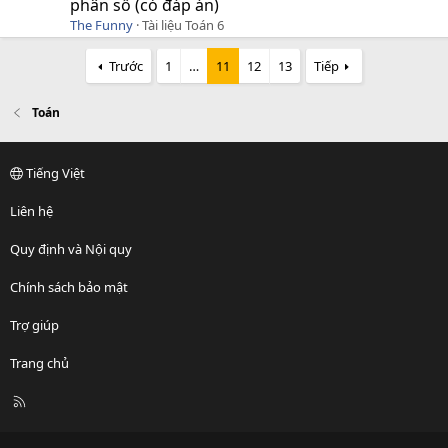
phân số (có đáp án)
The Funny
Tài liệu Toán 6
Trước
1
…
11
12
13
Tiếp
Toán
Tiếng Việt
Liên hệ
Quy định và Nội quy
Chính sách bảo mật
Trợ giúp
Trang chủ
R
S
S