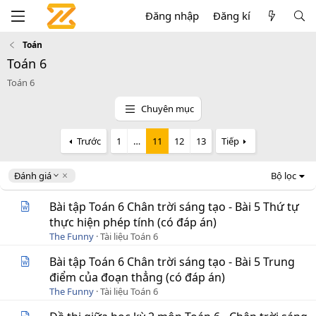
Đăng nhập
Đăng kí
Toán
Toán 6
Toán 6
Chuyên mục
Trước
1
…
11
12
13
Tiếp
D
Đánh giá
Bộ lọc
e
s
Bài tập Toán 6 Chân trời sáng tạo - Bài 5 Thứ tự
c
thực hiện phép tính (có đáp án)
e
The Funny
Tài liệu Toán 6
n
d
Bài tập Toán 6 Chân trời sáng tạo - Bài 5 Trung
i
điểm của đoạn thẳng (có đáp án)
n
g
The Funny
Tài liệu Toán 6