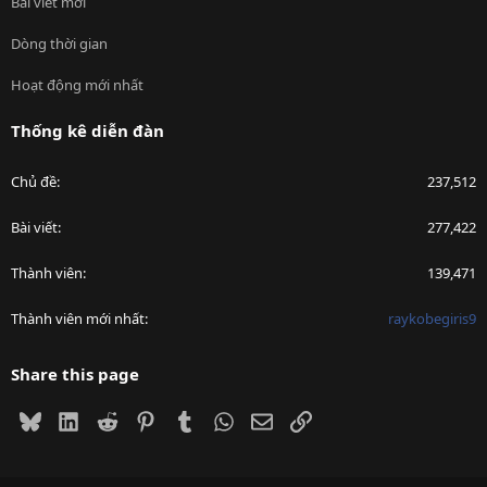
Bài viết mới
Dòng thời gian
Hoạt động mới nhất
Thống kê diễn đàn
Chủ đề
237,512
Bài viết
277,422
Thành viên
139,471
Thành viên mới nhất
raykobegiris9
Share this page
Bluesky
LinkedIn
Reddit
Pinterest
Tumblr
WhatsApp
Email
Link