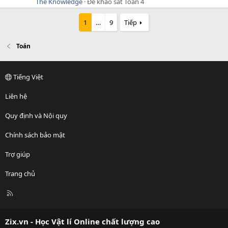
The Knowledge
Đề khảo sát Toán 4
1
…
9
Tiếp
Toán
Tiếng Việt
Liên hệ
Quy định và Nội quy
Chính sách bảo mật
Trợ giúp
Trang chủ
R
S
S
Zix.vn - Học Vật lí Online chất lượng cao