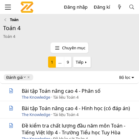
Đăng nhập
Đăng kí
Toán
Toán 4
Toán 4
Chuyên mục
1
…
9
Tiếp
D
Đánh giá
Bộ lọc
e
s
Bài tập Toán nâng cao 4 - Phân số
c
The Knowledge
Tài liệu Toán 4
e
n
Bài tập Toán nâng cao 4 - Hình học (có đáp án)
d
The Knowledge
Tài liệu Toán 4
i
n
Đề kiểm tra chất lượng đầu năm môn Toán -
g
Tiếng Việt lớp 4 - Trường Tiểu học Tuy Hòa
The Knowledge
Đề khảo sát Toán 4