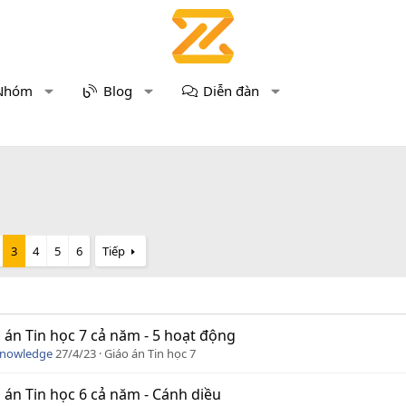
Nhóm
Blog
Diễn đàn
3
4
5
6
Tiếp
 án Tin học 7 cả năm - 5 hoạt động
Knowledge
27/4/23
Giáo án Tin học 7
 án Tin học 6 cả năm - Cánh diều