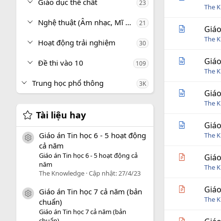
Giáo dục thể chất
23
The 
Nghệ thuật (Âm nhạc, Mĩ thuật)
21
Giáo
The 
Hoạt động trải nghiệm
30
Giáo
Đề thi vào 10
109
The 
Trung học phổ thông
3K
Giáo
The 
Tài liệu hay
Giáo
Giáo án Tin học 6 - 5 hoạt động
The 
icon tài liệu
cả năm
Giáo án Tin học 6 - 5 hoạt động cả
Giáo
năm
The 
The Knowledge
Cập nhật:
27/4/23
Giáo
Giáo án Tin học 7 cả năm (bản
icon tài liệu
The 
chuẩn)
Giáo án Tin học 7 cả năm (bản
chuẩn)