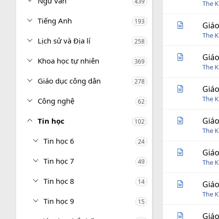
Ngữ văn
439
The 
Tiếng Anh
193
Giáo
The 
Lịch sử và Địa lí
258
Giáo
Khoa học tự nhiên
369
The 
Giáo dục công dân
278
Giáo
The 
Công nghệ
62
Giáo
Tin học
102
The 
Tin học 6
24
Giáo
Tin học 7
49
The 
Tin học 8
14
Giáo
The 
Tin học 9
15
Giáo