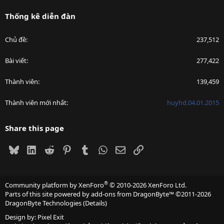
Thống kê diễn đàn
Chủ đề
237,512
Bài viết
277,422
Thành viên
139,459
Thành viên mới nhất
huyhd.04.01.2015
Share this page
Bluesky
LinkedIn
Reddit
Pinterest
Tumblr
WhatsApp
Email
Link
®
Community platform by XenForo
© 2010-2026 XenForo Ltd.
Parts of this site powered by
add-ons from DragonByte™
©2011-2026
DragonByte Technologies
(
Details
)
Design by:
Pixel Exit