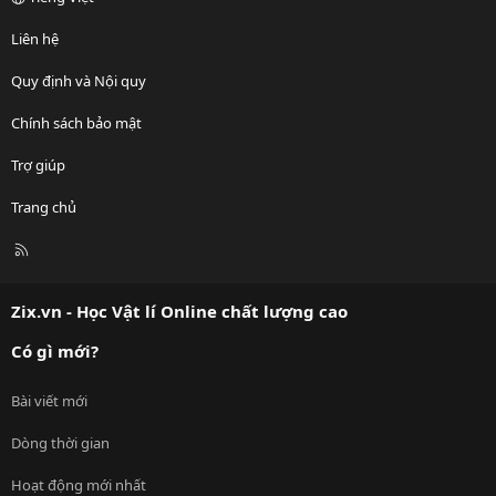
Liên hệ
Quy định và Nội quy
Chính sách bảo mật
Trợ giúp
Trang chủ
R
S
S
Zix.vn - Học Vật lí Online chất lượng cao
Có gì mới?
Bài viết mới
Dòng thời gian
Hoạt động mới nhất