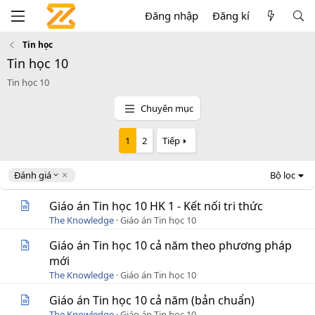
Đăng nhập
Đăng kí
Tin học
Tin học 10
Tin học 10
Chuyên mục
1
2
Tiếp
D
Đánh giá
Bộ lọc
e
s
Giáo án Tin học 10 HK 1 - Kết nối tri thức
c
The Knowledge
Giáo án Tin học 10
e
n
Giáo án Tin học 10 cả năm theo phương pháp
d
mới
i
The Knowledge
Giáo án Tin học 10
n
g
Giáo án Tin học 10 cả năm (bản chuẩn)
The Knowledge
Giáo án Tin học 10