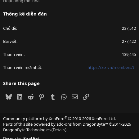
Hoạt động mới nhất
Thống kê diễn đàn
Chủ đề
237,512
Bài viết
277,422
Thành viên
139,445
Thành viên mới nhất
https://zix.vn/members/tr
Share this page
Bluesky
LinkedIn
Reddit
Pinterest
Tumblr
WhatsApp
Email
Link
®
Community platform by XenForo
© 2010-2026 XenForo Ltd.
Parts of this site powered by
add-ons from DragonByte™
©2011-2026
DragonByte Technologies
(
Details
)
Design by:
Pixel Exit