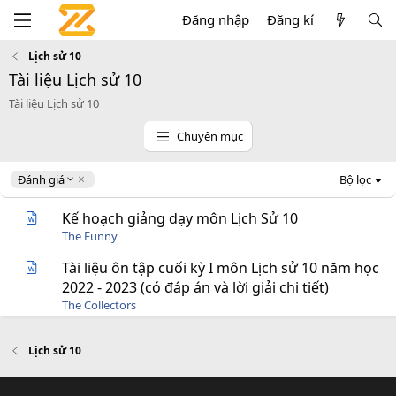
Đăng nhập
Đăng kí
Lịch sử 10
Tài liệu Lịch sử 10
Tài liệu Lịch sử 10
Chuyên mục
D
Đánh giá
Bộ lọc
e
s
Kế hoạch giảng dạy môn Lịch Sử 10
c
The Funny
e
n
Tài liệu ôn tập cuối kỳ I môn Lịch sử 10 năm học
d
2022 - 2023 (có đáp án và lời giải chi tiết)
i
The Collectors
n
g
Lịch sử 10