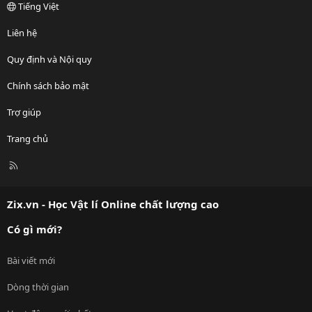
Tiếng Việt
Liên hệ
Quy định và Nội quy
Chính sách bảo mật
Trợ giúp
Trang chủ
R
S
S
Zix.vn - Học Vật lí Online chất lượng cao
Có gì mới?
Bài viết mới
Dòng thời gian