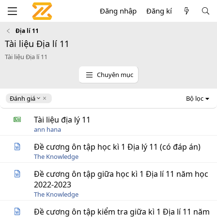
Đăng nhập
Đăng kí
Địa lí 11
Tài liệu Địa lí 11
Tài liệu Địa lí 11
Chuyên mục
D
Đánh giá
Bộ lọc
e
s
Tài liệu địa lý 11
c
ann hana
e
n
Đề cương ôn tập học kì 1 Địa lý 11 (có đáp án)
d
The Knowledge
i
n
Đề cương ôn tập giữa học kì 1 Địa lí 11 năm học
g
2022-2023
The Knowledge
Đề cương ôn tập kiểm tra giữa kì 1 Địa lí 11 năm