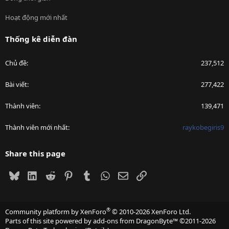
Hoạt động mới nhất
Thống kê diễn đàn
Chủ đề
237,512
Bài viết
277,422
Thành viên
139,471
Thành viên mới nhất
raykobegiris9
Share this page
Bluesky
LinkedIn
Reddit
Pinterest
Tumblr
WhatsApp
Email
Link
®
Community platform by XenForo
© 2010-2026 XenForo Ltd.
Parts of this site powered by
add-ons from DragonByte™
©2011-2026