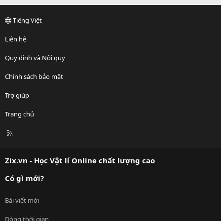
Tiếng Việt
Liên hệ
Quy định và Nội quy
Chính sách bảo mật
Trợ giúp
Trang chủ
R
S
S
Zix.vn - Học Vật lí Online chất lượng cao
Có gì mới?
Bài viết mới
Dòng thời gian