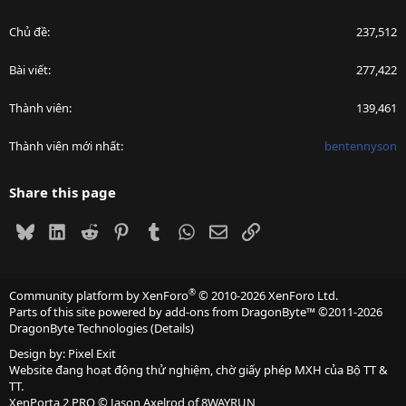
Chủ đề
237,512
Bài viết
277,422
Thành viên
139,461
Thành viên mới nhất
bentennyson
Share this page
Bluesky
LinkedIn
Reddit
Pinterest
Tumblr
WhatsApp
Email
Link
®
Community platform by XenForo
© 2010-2026 XenForo Ltd.
Parts of this site powered by
add-ons from DragonByte™
©2011-2026
DragonByte Technologies
(
Details
)
Design by:
Pixel Exit
Website đang hoạt động thử nghiệm, chờ giấy phép MXH của Bộ TT &
TT.
XenPorta 2 PRO
© Jason Axelrod of
8WAYRUN