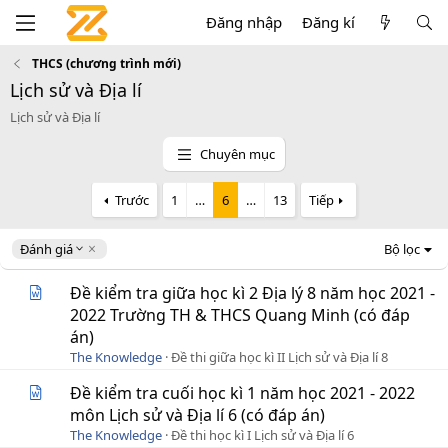
Đăng nhập
Đăng kí
THCS (chương trình mới)
Lịch sử và Địa lí
Lịch sử và Địa lí
Chuyên mục
Trước
1
…
6
…
13
Tiếp
D
Đánh giá
Bộ lọc
e
s
Đề kiểm tra giữa học kì 2 Địa lý 8 năm học 2021 -
c
2022 Trường TH & THCS Quang Minh (có đáp
e
án)
n
d
The Knowledge
Đề thi giữa học kì II Lịch sử và Địa lí 8
i
Đề kiểm tra cuối học kì 1 năm học 2021 - 2022
n
g
môn Lịch sử và Địa lí 6 (có đáp án)
The Knowledge
Đề thi học kì I Lịch sử và Địa lí 6