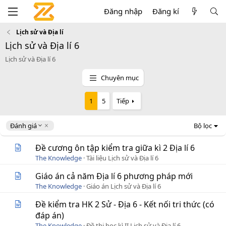
Đăng nhập
Đăng kí
Lịch sử và Địa lí
Lịch sử và Địa lí 6
Lịch sử và Địa lí 6
Chuyên mục
1
5
Tiếp
D
Đánh giá
Bộ lọc
e
s
Đề cương ôn tập kiểm tra giữa kì 2 Địa lí 6
c
The Knowledge
Tài liệu Lịch sử và Địa lí 6
e
n
Giáo án cả năm Địa lí 6 phương pháp mới
d
The Knowledge
Giáo án Lịch sử và Địa lí 6
i
n
Đề kiểm tra HK 2 Sử - Địa 6 - Kết nối tri thức (có
g
đáp án)
The Knowledge
Đề thi học kì II Lịch sử và Địa lí 6