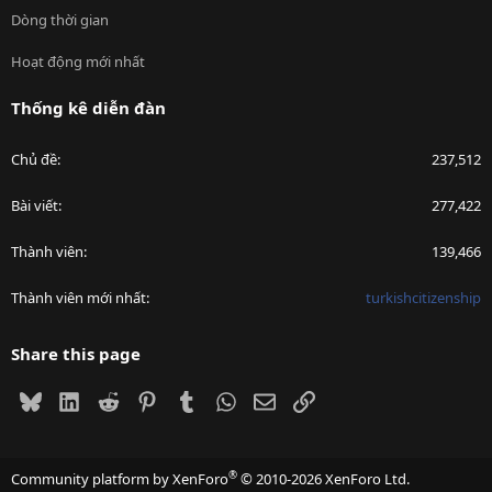
Dòng thời gian
Hoạt động mới nhất
Thống kê diễn đàn
Chủ đề
237,512
Bài viết
277,422
Thành viên
139,466
Thành viên mới nhất
turkishcitizenship
Share this page
Bluesky
LinkedIn
Reddit
Pinterest
Tumblr
WhatsApp
Email
Link
®
Community platform by XenForo
© 2010-2026 XenForo Ltd.