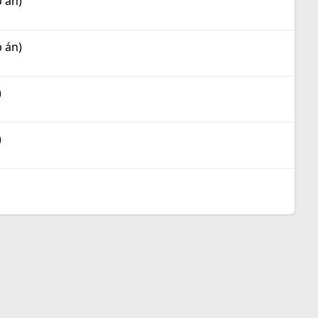
 án)
 án)
)
)