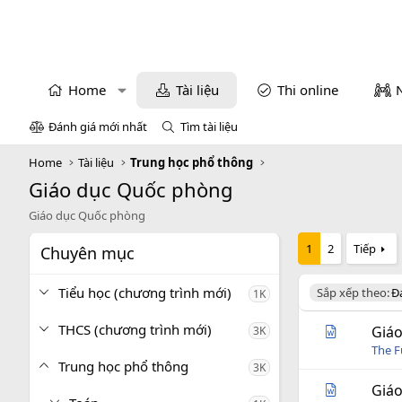
Home
Tài liệu
Thi online
Đánh giá mới nhất
Tìm tài liệu
Home
Tài liệu
Trung học phổ thông
Giáo dục Quốc phòng
Giáo dục Quốc phòng
1
2
Tiếp
Chuyên mục
Tiểu học (chương trình mới)
D
Sắp xếp theo:
Đ
1K
e
s
THCS (chương trình mới)
Giáo
3K
c
The 
e
Trung học phổ thông
3K
n
d
Giáo