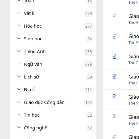
Toán
1K
i
The 
n
g
Vật lí
299
Giáo
The 
Hóa học
277
Giáo
Sinh học
52
The 
Tiếng Anh
285
Giáo
The 
Ngữ văn
689
Giáo
Lịch sử
39
The 
Địa lí
211
Giáo
Giáo dục Công dân
194
The 
Tin học
63
Giáo
The 
Công nghệ
52
Giáo