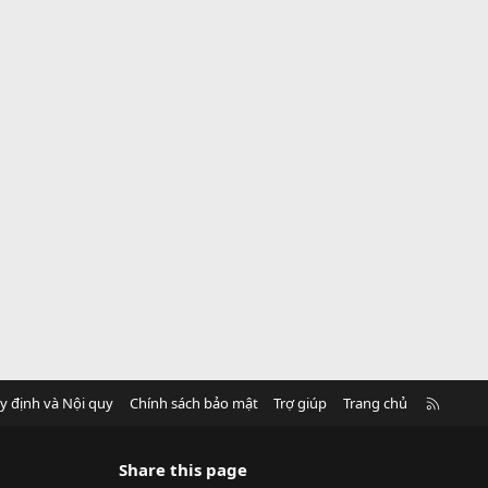
R
y định và Nội quy
Chính sách bảo mật
Trợ giúp
Trang chủ
S
S
Share this page