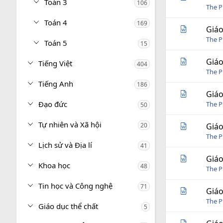
Toán 3
106
The P
Toán 4
169
Giáo
The P
Toán 5
15
Giáo
Tiếng Việt
404
The P
Tiếng Anh
186
Giáo
Đạo đức
The P
50
Tự nhiên và Xã hội
20
Giáo
The P
Lịch sử và Địa lí
41
Giáo
Khoa học
48
The P
Tin học và Công nghệ
71
Giáo
The P
Giáo dục thể chất
5