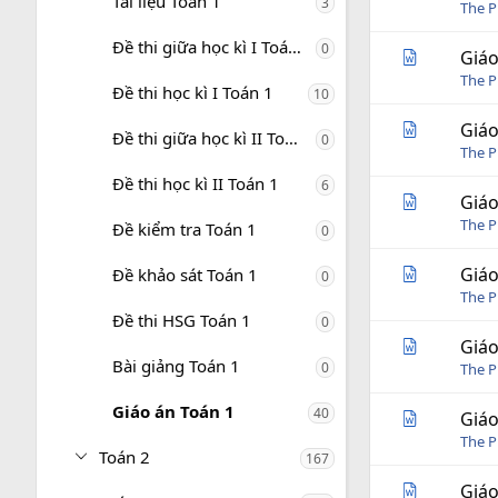
Tài liệu Toán 1
3
i
The P
n
g
Đề thi giữa học kì I Toán 1
0
Giáo
The P
Đề thi học kì I Toán 1
10
Giáo
Đề thi giữa học kì II Toán 1
0
The P
Đề thi học kì II Toán 1
6
Giáo
The P
Đề kiểm tra Toán 1
0
Giáo
Đề khảo sát Toán 1
0
The P
Đề thi HSG Toán 1
0
Giáo
Bài giảng Toán 1
0
The P
Giáo án Toán 1
40
Giáo
The P
Toán 2
167
Giáo