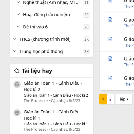
Giáo
Nghệ thuật (Âm nhạc, Mĩ thuật)
11
The P
Hoạt động trải nghiệm
39
Giáo
The P
Đề thi vào 6
20
THCS (chương trình mới)
Giáo
3K
The P
Trung học phổ thông
3K
Giáo
The P
Tài liệu hay
Giáo
Giáo án Toán 1 - Cánh Diều -
The P
icon tài liệu
Học kì 2
Giáo án Toán 1 - Cánh Diều - Học kì 2
1
2
Tiếp
The Professor
Cập nhật:
8/5/23
Giáo án Toán 1 - Cánh Diều -
icon tài liệu
Học kì 1
Giáo án Toán 1 - Cánh Diều - Học kì 1
The Professor
Cập nhật:
8/5/23