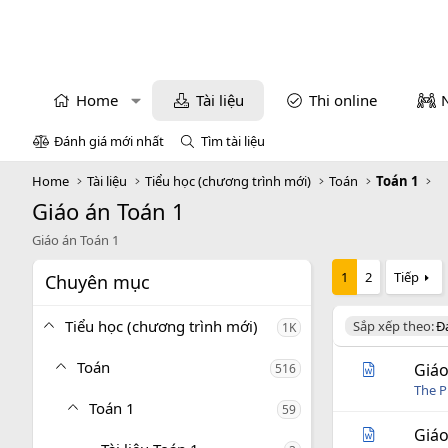
Home
Tài liệu
Thi online
Đánh giá mới nhất
Tìm tài liệu
Home
Tài liệu
Tiểu học (chương trình mới)
Toán
Toán 1
Giáo án Toán 1
Giáo án Toán 1
1
2
Tiếp
Chuyên mục
Tiểu học (chương trình mới)
D
Sắp xếp theo:
Đ
1K
e
s
Toán
Giáo
516
c
The P
e
Toán 1
59
n
d
Giáo