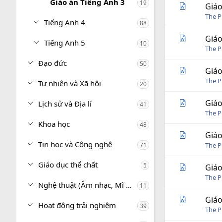
Giáo án Tiếng Anh 3
19
Giáo
The P
Tiếng Anh 4
88
Giáo
Tiếng Anh 5
10
The P
Đạo đức
50
Giáo
The P
Tự nhiên và Xã hội
20
Giáo
Lịch sử và Địa lí
41
The P
Khoa học
48
Giáo
Tin học và Công nghệ
71
The P
Giáo dục thể chất
5
Giáo
The P
Nghệ thuật (Âm nhạc, Mĩ thuật)
11
Giáo
Hoạt động trải nghiệm
39
The P