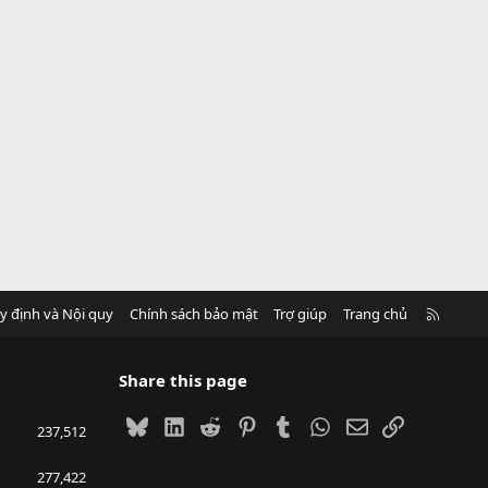
R
y định và Nội quy
Chính sách bảo mật
Trợ giúp
Trang chủ
S
S
Share this page
Bluesky
LinkedIn
Reddit
Pinterest
Tumblr
WhatsApp
Email
Link
237,512
277,422