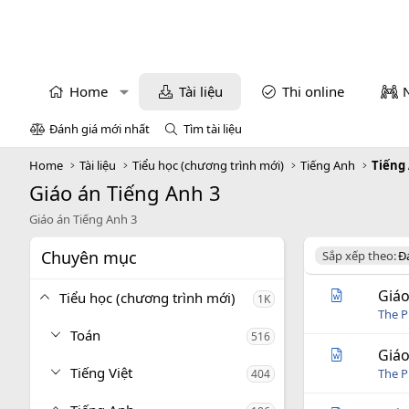
Home
Tài liệu
Thi online
Đánh giá mới nhất
Tìm tài liệu
Home
Tài liệu
Tiểu học (chương trình mới)
Tiếng Anh
Tiếng
Giáo án Tiếng Anh 3
Giáo án Tiếng Anh 3
Chuyên mục
D
Sắp xếp theo:
Đ
e
s
Giáo
Tiểu học (chương trình mới)
1K
c
The P
e
Toán
516
n
d
Giáo
i
Tiếng Việt
The P
404
n
g