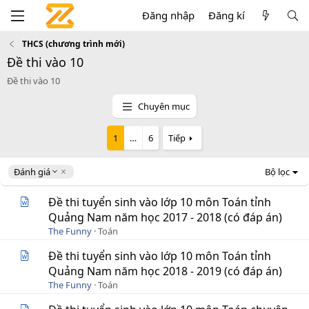
Đăng nhập
Đăng kí
THCS (chương trình mới)
Đề thi vào 10
Đề thi vào 10
Chuyên mục
1
…
6
Tiếp
D
Đánh giá
Bộ lọc
e
s
Đề thi tuyển sinh vào lớp 10 môn Toán tỉnh
c
Quảng Nam năm học 2017 - 2018 (có đáp án)
e
The Funny
Toán
n
d
Đề thi tuyển sinh vào lớp 10 môn Toán tỉnh
i
Quảng Nam năm học 2018 - 2019 (có đáp án)
n
g
The Funny
Toán