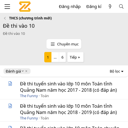
Đăng nhập
Đăng kí
THCS (chương trình mới)
Đề thi vào 10
Đề thi vào 10
Chuyên mục
1
…
6
Tiếp
D
Đánh giá
Bộ lọc
e
s
Đề thi tuyển sinh vào lớp 10 môn Toán tỉnh
c
Quảng Nam năm học 2017 - 2018 (có đáp án)
e
The Funny
Toán
n
d
Đề thi tuyển sinh vào lớp 10 môn Toán tỉnh
i
Quảng Nam năm học 2018 - 2019 (có đáp án)
n
g
The Funny
Toán