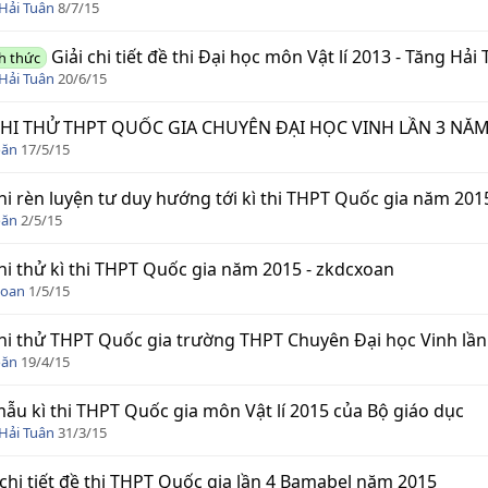
Hải Tuân
8/7/15
Giải chi tiết đề thi Đại học môn Vật lí 2013 - Tăng Hải
h thức
Hải Tuân
20/6/15
THI THỬ THPT QUỐC GIA CHUYÊN ĐẠI HỌC VINH LẦN 3 NĂM
oăn
17/5/15
hi rèn luyện tư duy hướng tới kì thi THPT Quốc gia năm 2015
oăn
2/5/15
hi thử kì thi THPT Quốc gia năm 2015 - zkdcxoan
xoan
1/5/15
hi thử THPT Quốc gia trường THPT Chuyên Đại học Vinh lần
oăn
19/4/15
ẫu kì thi THPT Quốc gia môn Vật lí 2015 của Bộ giáo dục
Hải Tuân
31/3/15
 chi tiết đề thi THPT Quốc gia lần 4 Bamabel năm 2015