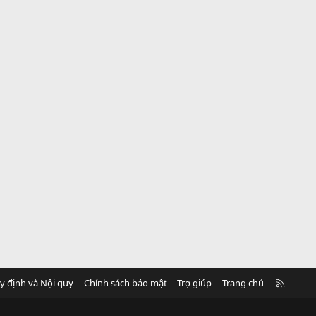
R
y định và Nội quy
Chính sách bảo mật
Trợ giúp
Trang chủ
S
S