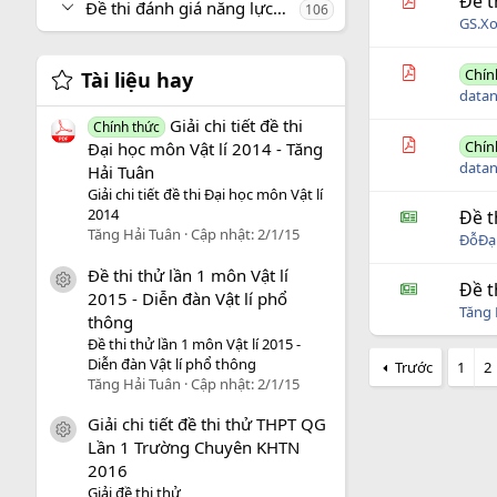
Đề t
Đề thi đánh giá năng lực, tư duy
106
GS.X
Chín
Tài liệu hay
datan
Giải chi tiết đề thi
Chính thức
Chín
Đại học môn Vật lí 2014 - Tăng
datan
Hải Tuân
Giải chi tiết đề thi Đại học môn Vật lí
2014
Đề t
Tăng Hải Tuân
Cập nhật:
2/1/15
ĐỗĐạ
Đề thi thử lần 1 môn Vật lí
icon tài liệu
Đề t
2015 - Diễn đàn Vật lí phổ
Tăng 
thông
Đề thi thử lần 1 môn Vật lí 2015 -
Diễn đàn Vật lí phổ thông
Trước
1
2
Tăng Hải Tuân
Cập nhật:
2/1/15
Giải chi tiết đề thi thử THPT QG
icon tài liệu
Lần 1 Trường Chuyên KHTN
2016
Giải đề thi thử