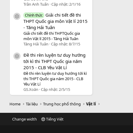
Trần Anh Tuấn
Cập nhật:
2/1/16
Giải chi tiết đề thi
Chính thức
icon tài liệu
THPT Quốc gia môn Vật lí 2015
- Tăng Hải Tuân
Giải chi tiết đề thi THPTQuốc gia
môn Vật lí 2015 - Tăng Hải Tuân
Tăng Hải Tuân
Cập nhật:
8/7/15
Đề thi rèn luyện tư duy hướng
icon tài liệu
tới kì thi THPT Quốc gia năm
2015 - CLB Yêu Vật Lí
Đề thi rèn luyện tư duy hướng tới kì
thi THPT Quốc gia năm 2015 - CLB
Yêu Vật Lí
GS.Xoăn
Cập nhật:
2/5/15
Home
Tài liệu
Trung học phổ thông
Vật lí
Change width
Tiếng Việt