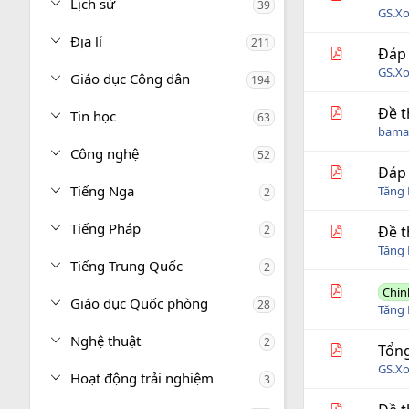
Lịch sử
39
GS.X
Địa lí
211
Đáp 
GS.X
Giáo dục Công dân
194
Đề t
Tin học
63
bama
Công nghệ
52
Đáp 
Tiếng Nga
Tăng 
2
Tiếng Pháp
2
Đề t
Tăng 
Tiếng Trung Quốc
2
Chín
Giáo dục Quốc phòng
28
Tăng 
Nghệ thuật
2
Tổng
GS.X
Hoạt động trải nghiệm
3