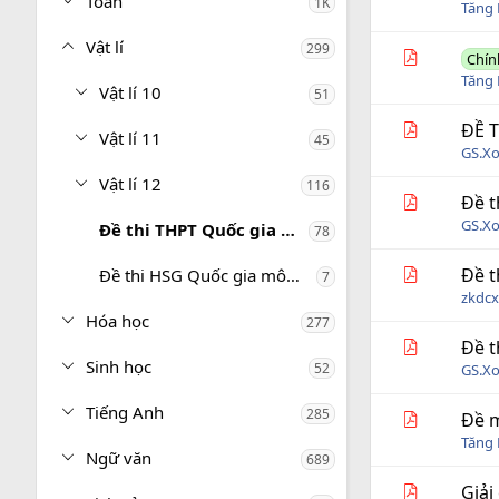
Toán
1K
Tăng 
Vật lí
299
Chín
Tăng 
Vật lí 10
51
ĐỀ 
Vật lí 11
45
GS.X
Vật lí 12
116
Đề t
GS.X
Đề thi THPT Quốc gia môn Vật lí
78
Đề t
Đề thi HSG Quốc gia môn Vật lí
7
zkdc
Hóa học
277
Đề t
Sinh học
52
GS.X
Tiếng Anh
285
Đề m
Tăng 
Ngữ văn
689
Giải