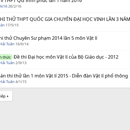
hi THPT QG Vĩnh phúc lần 1 năm 2016
ki16
26/2/16
THI THỬ THPT QUỐC GIA CHUYÊN ĐẠI HỌC VINH LẦN 3 NĂM
oăn
17/5/15
hi thử Chuyên Sư phạm 2014 lần 5 môn Vật lí
Hải Tuân
16/6/14
Đề thi Đại học môn Vật lí của Bộ Giáo dục - 2012
h thức
Hải Tuân
2/9/13
án thi thử lần 1 môn Vật lí 2015 - Diễn đàn Vật lí phổ thông
Hải Tuân
4/1/15
Tiếp