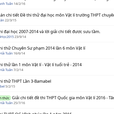
Anh Tuấn
14/2/16
án chi tiết Đề thi thử đại học môn Vật lí trường THPT chuy
oăn
22/3/15
hi đại học 2007-2014 và lời giải chi tiết đươc sưu tầm.
iHọc2015
23/9/14
hi thử Chuyên Sư phạm 2014 lần 6 môn Vật lí
Hải Tuân
16/6/14
hi thử lần 1 môn Vật lí - Vật lí tuổi trẻ - 2014
Hải Tuân
7/2/14
hi thử THPT Lần 3-Bamabel
bel
5/2/15
Giải chi tiết đề thi THPT Quốc gia môn Vật lí 2016 - T
h thức
Hải Tuân
25/7/16