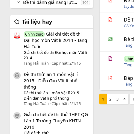
Đề t
Đề thi đánh giá năng lực, tư duy
106
taydu
ĐỀ 
Tài liệu hay
GS.X
Giải chi tiết đề thi
Chính thức
Đề t
Đại học môn Vật lí 2014 - Tăng
Tăng 
Hải Tuân
Giải chi tiết đề thi Đại học môn Vật lí
2014
Chín
Tăng Hải Tuân
Cập nhật:
2/1/15
Tăng 
Đề thi thử lần 1 môn Vật lí
icon tài liệu
Đáp 
2015 - Diễn đàn Vật lí phổ
Tăng 
thông
Đề thi thử lần 1 môn Vật lí 2015 -
Diễn đàn Vật lí phổ thông
1
2
3
4
Tăng Hải Tuân
Cập nhật:
2/1/15
Giải chi tiết đề thi thử THPT QG
icon tài liệu
Lần 1 Trường Chuyên KHTN
2016
Giải đề thi thử