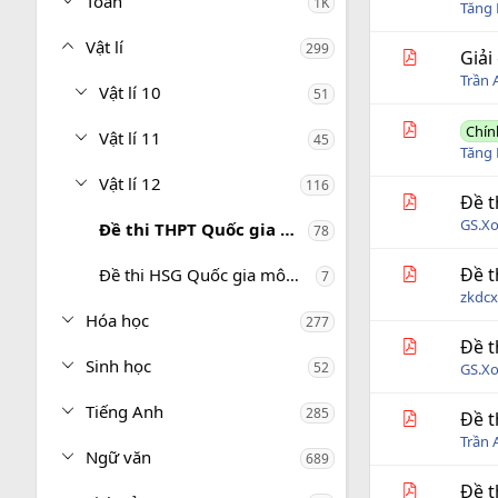
Toán
1K
i
Tăng 
n
g
Vật lí
299
Giải
Trần 
Vật lí 10
51
Chín
Vật lí 11
45
Tăng 
Vật lí 12
116
Đề t
GS.X
Đề thi THPT Quốc gia môn Vật lí
78
Đề t
Đề thi HSG Quốc gia môn Vật lí
7
zkdc
Hóa học
277
Đề t
Sinh học
52
GS.X
Tiếng Anh
285
Đề t
Trần 
Ngữ văn
689
Đề t