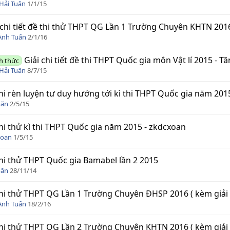
Hải Tuân
1/1/15
 chi tiết đề thi thử THPT QG Lần 1 Trường Chuyên KHTN 201
Anh Tuấn
2/1/16
Giải chi tiết đề thi THPT Quốc gia môn Vật lí 2015 - T
h thức
Hải Tuân
8/7/15
hi rèn luyện tư duy hướng tới kì thi THPT Quốc gia năm 2015
oăn
2/5/15
hi thử kì thi THPT Quốc gia năm 2015 - zkdcxoan
xoan
1/5/15
hi thử THPT Quốc gia Bamabel lần 2 2015
oăn
28/11/14
hi thử THPT QG Lần 1 Trường Chuyên ĐHSP 2016 ( kèm giải ch
Anh Tuấn
18/2/16
hi thử THPT QG Lần 2 Trường Chuyên KHTN 2016 ( kèm giải ch