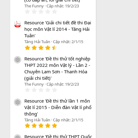
The Funny
Cập nhật:
19/2/23
0
.
0
Resource 'Giải chi tiết đề thi Đại
0
học môn Vật lí 2014 - Tăng Hải
s
a
Tuân'
o
Tăng Hải Tuân
Cập nhật:
2/1/15
4
.
8
Resource 'Đề thi thử tốt nghiệp
3
icon tài liệu
THPT 2022 môn Vật lý - Lần 2 -
s
a
Chuyên Lam Sơn - Thanh Hóa
o
(giải chi tiết)'
The Funny
Cập nhật:
19/2/23
0
.
0
Resource 'Đề thi thử lần 1 môn
0
icon tài liệu
Vật lí 2015 - Diễn đàn Vật lí phổ
s
a
thông'
o
Tăng Hải Tuân
Cập nhật:
2/1/15
5
.
0
Resource 'Đề thi thử THPT Quốc