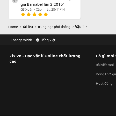
0
icon tài liệu
gia Bamabel lần 2 2015'
s
a
GS.Xoăn
Cập nhật:
28/11/14
o
5
.
0
0
Home
Tài liệu
Trung học phổ thông
Vật lí
s
a
o
Change width
Tiếng Việt
Zix.vn - Học Vật lí Online chất lượng
Có gì mới
cao
Bài viết mới
Dòng thời gi
Hoạt động m