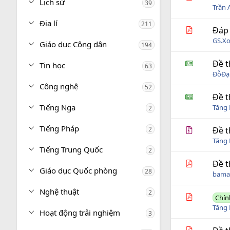
Lịch sử
39
Trần 
Địa lí
211
Đáp 
GS.X
Giáo dục Công dân
194
Đề t
Tin học
63
ĐỗĐạ
Công nghệ
52
Đề t
Tiếng Nga
Tăng 
2
Tiếng Pháp
2
Đề t
Tăng 
Tiếng Trung Quốc
2
Đề t
Giáo dục Quốc phòng
28
bama
Nghệ thuật
2
Chín
Tăng 
Hoạt động trải nghiệm
3