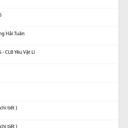
6
ăng Hải Tuân
 - CLB Yêu Vật Lí
i tiết )
i tiết )