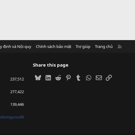
R
y định và Nội quy
Chính sách bảo mật
Trợ giúp
Trang chủ
S
S
Share this page
Bluesky
LinkedIn
Reddit
Pinterest
Tumblr
WhatsApp
Email
Link
237,512
277,422
139,446
mdomguncel9