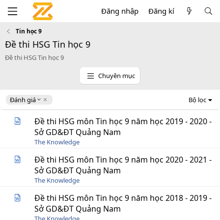
Đăng nhập
Đăng kí
Tin học 9
Đề thi HSG Tin học 9
Đề thi HSG Tin học 9
Chuyên mục
D
Đánh giá
Bộ lọc
e
s
Đề thi HSG môn Tin học 9 năm học 2019 - 2020 -
c
Sở GD&ĐT Quảng Nam
e
The Knowledge
n
d
Đề thi HSG môn Tin học 9 năm học 2020 - 2021 -
i
Sở GD&ĐT Quảng Nam
n
g
The Knowledge
Đề thi HSG môn Tin học 9 năm học 2018 - 2019 -
Sở GD&ĐT Quảng Nam
The Knowledge