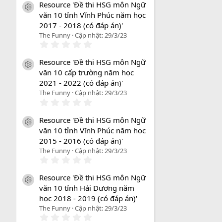
Resource 'Đề thi HSG môn Ngữ
icon tài liệu
văn 10 tỉnh Vĩnh Phúc năm học
2017 - 2018 (có đáp án)'
The Funny
Cập nhật:
29/3/23
0
.
0
Resource 'Đề thi HSG môn Ngữ
0
icon tài liệu
văn 10 cấp trường năm học
s
a
2021 - 2022 (có đáp án)'
o
The Funny
Cập nhật:
29/3/23
0
.
0
Resource 'Đề thi HSG môn Ngữ
0
icon tài liệu
văn 10 tỉnh Vĩnh Phúc năm học
s
a
2015 - 2016 (có đáp án)'
o
The Funny
Cập nhật:
29/3/23
0
.
0
Resource 'Đề thi HSG môn Ngữ
0
icon tài liệu
văn 10 tỉnh Hải Dương năm
s
a
học 2018 - 2019 (có đáp án)'
o
The Funny
Cập nhật:
29/3/23
0