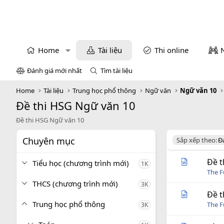
Home
Tài liệu
Thi online
Đánh giá mới nhất
Tìm tài liệu
Home
Tài liệu
Trung học phổ thông
Ngữ văn
Ngữ văn 10
Đề thi HSG Ngữ văn 10
Đề thi HSG Ngữ văn 10
Chuyên mục
D
Sắp xếp theo:
Đ
e
s
Đề t
Tiểu học (chương trình mới)
1K
c
The 
e
THCS (chương trình mới)
3K
n
d
Đề t
i
Trung học phổ thông
The 
3K
n
g