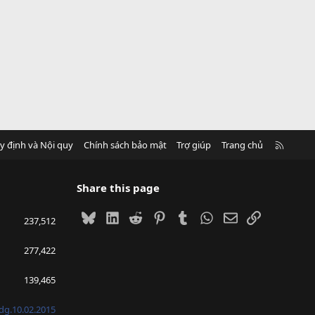
R
y định và Nội quy
Chính sách bảo mật
Trợ giúp
Trang chủ
S
S
Share this page
Bluesky
LinkedIn
Reddit
Pinterest
Tumblr
WhatsApp
Email
Link
237,512
277,422
139,465
g.10.02.2015