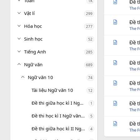
Toán
1K
Đề t
The 
Vật lí
299
Đề t
Hóa học
277
The 
Sinh học
52
Đề t
The 
Tiếng Anh
285
Đề t
Ngữ văn
689
The 
Ngữ văn 10
74
Đề t
The 
Tài liệu Ngữ văn 10
12
Đề thi giữa học kì I Ngữ văn 10
Đề t
1
The 
Đề thi học kì I Ngữ văn 10
5
Đề t
Đề thi giữa học kì II Ngữ văn 10
4
The 