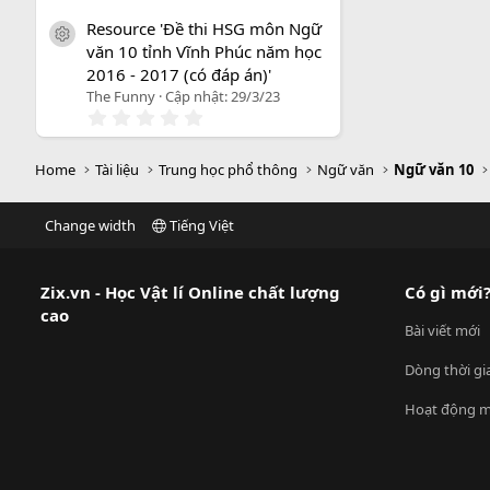
.
0
Resource 'Đề thi HSG môn Ngữ
0
icon tài liệu
văn 10 tỉnh Vĩnh Phúc năm học
s
a
2016 - 2017 (có đáp án)'
o
The Funny
Cập nhật:
29/3/23
0
.
0
0
Home
Tài liệu
Trung học phổ thông
Ngữ văn
Ngữ văn 10
s
a
o
Change width
Tiếng Việt
Zix.vn - Học Vật lí Online chất lượng
Có gì mới
cao
Bài viết mới
Dòng thời gi
Hoạt động m