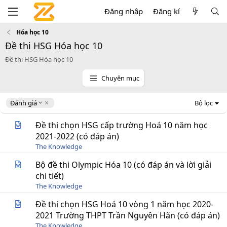
Đăng nhập
Đăng kí
Hóa học 10
Đề thi HSG Hóa học 10
Đề thi HSG Hóa học 10
Chuyên mục
D
Đánh giá
Bộ lọc
e
s
Đề thi chọn HSG cấp trường Hoá 10 năm học
c
2021-2022 (có đáp án)
e
The Knowledge
n
d
Bộ đề thi Olympic Hóa 10 (có đáp án và lời giải
i
chi tiết)
n
g
The Knowledge
Đề thi chọn HSG Hoá 10 vòng 1 năm học 2020-
2021 Trường THPT Trần Nguyên Hãn (có đáp án)
The Knowledge