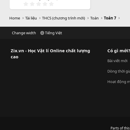
o
0
.
0
0
Home
Tài liệu
THCS (chương trình mới)
Toán
Toán 7
s
a
o
Change width
Tiếng Việt
Zix.vn - Học Vật lí Online chất lượng
Có gì mới
cao
Bài viết mới
Dòng thời gi
Hoạt động m
Parts of thi