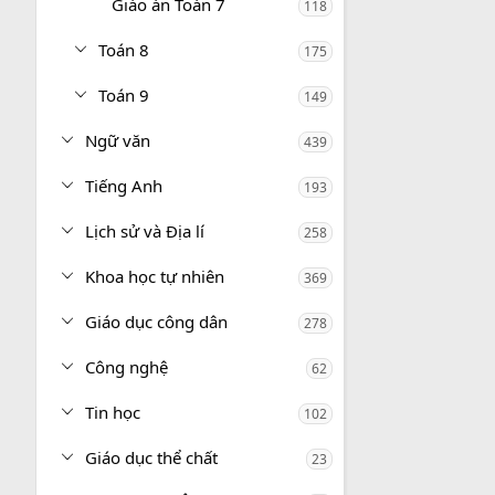
Giáo án Toán 7
118
Toán 8
175
Toán 9
149
Ngữ văn
439
Tiếng Anh
193
Lịch sử và Địa lí
258
Khoa học tự nhiên
369
Giáo dục công dân
278
Công nghệ
62
Tin học
102
Giáo dục thể chất
23