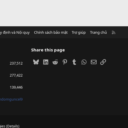
R
y định và Nội quy
Chính sách bảo mật
Trợ giúp
Trang chủ
S
S
Share this page
Bluesky
LinkedIn
Reddit
Pinterest
Tumblr
WhatsApp
Email
Link
237,512
277,422
139,446
mdomguncel9
ies
(
Details
)