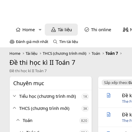
Home
Tài liệu
Thi online
Đánh giá mới nhất
Tìm tài liệu
Home
Tài liệu
THCS (chương trình mới)
Toán
Toán 7
Đề thi học kì II Toán 7
Đề thi học kì II Toán 7
Chuyên mục
D
Sắp xếp theo:
Đ
e
s
Đề k
Tiểu học (chương trình mới)
1K
c
The 
e
THCS (chương trình mới)
3K
n
d
Đề k
i
Toán
The 
820
n
g