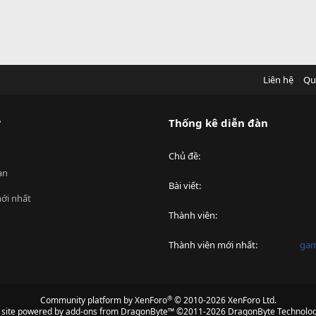
Liên hệ
Qu
?
Thống kê diễn đàn
Chủ đề
an
Bài viết
ới nhất
Thành viên
Thành viên mới nhất
ga
®
Community platform by XenForo
© 2010-2026 XenForo Ltd.
s site powered by
add-ons from DragonByte™
©2011-2026
DragonByte Technolog