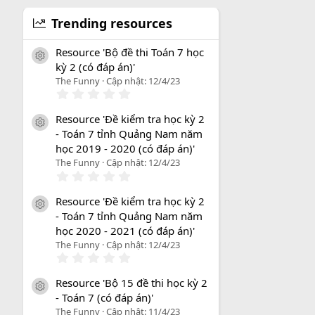
Trending resources
Resource 'Bộ đề thi Toán 7 học
icon tài liệu
kỳ 2 (có đáp án)'
The Funny
Cập nhật:
12/4/23
0
.
0
Resource 'Đề kiểm tra học kỳ 2
0
icon tài liệu
- Toán 7 tỉnh Quảng Nam năm
s
a
học 2019 - 2020 (có đáp án)'
o
The Funny
Cập nhật:
12/4/23
0
.
0
Resource 'Đề kiểm tra học kỳ 2
0
icon tài liệu
- Toán 7 tỉnh Quảng Nam năm
s
a
học 2020 - 2021 (có đáp án)'
o
The Funny
Cập nhật:
12/4/23
0
.
0
Resource 'Bộ 15 đề thi học kỳ 2
0
icon tài liệu
- Toán 7 (có đáp án)'
s
a
The Funny
Cập nhật:
11/4/23