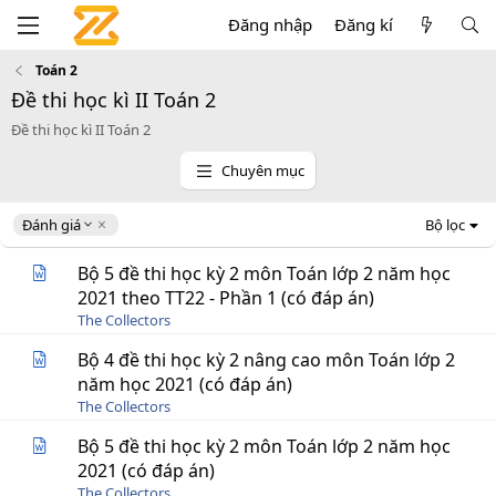
Đăng nhập
Đăng kí
Toán 2
Đề thi học kì II Toán 2
Đề thi học kì II Toán 2
Chuyên mục
D
Đánh giá
Bộ lọc
e
s
Bộ 5 đề thi học kỳ 2 môn Toán lớp 2 năm học
c
2021 theo TT22 - Phần 1 (có đáp án)
e
The Collectors
n
d
Bộ 4 đề thi học kỳ 2 nâng cao môn Toán lớp 2
i
năm học 2021 (có đáp án)
n
g
The Collectors
Bộ 5 đề thi học kỳ 2 môn Toán lớp 2 năm học
2021 (có đáp án)
The Collectors