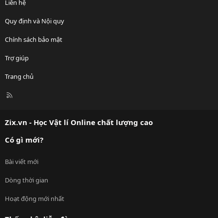
Liên hệ
Quy định và Nội quy
Chính sách bảo mật
Trợ giúp
Trang chủ
R
S
S
Zix.vn - Học Vật lí Online chất lượng cao
Có gì mới?
Bài viết mới
Dòng thời gian
Hoạt động mới nhất