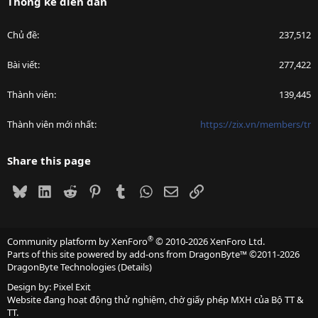
Thống kê diễn đàn
Chủ đề
237,512
Bài viết
277,422
Thành viên
139,445
Thành viên mới nhất
https://zix.vn/members/tr
Share this page
Bluesky
LinkedIn
Reddit
Pinterest
Tumblr
WhatsApp
Email
Link
®
Community platform by XenForo
© 2010-2026 XenForo Ltd.
Parts of this site powered by
add-ons from DragonByte™
©2011-2026
DragonByte Technologies
(
Details
)
Design by:
Pixel Exit
Website đang hoạt động thử nghiệm, chờ giấy phép MXH của Bộ TT &
TT.