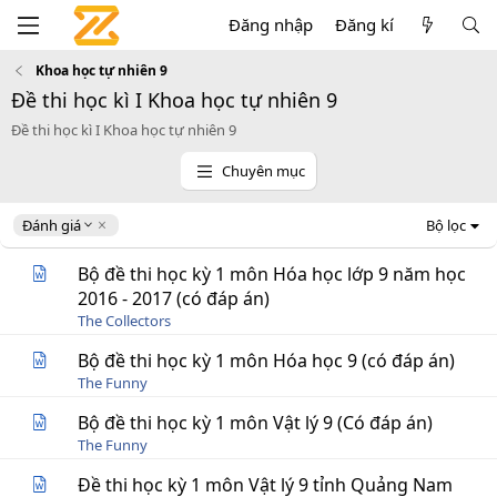
Đăng nhập
Đăng kí
Khoa học tự nhiên 9
Đề thi học kì I Khoa học tự nhiên 9
Đề thi học kì I Khoa học tự nhiên 9
Chuyên mục
D
Đánh giá
Bộ lọc
e
s
Bộ đề thi học kỳ 1 môn Hóa học lớp 9 năm học
c
2016 - 2017 (có đáp án)
e
The Collectors
n
d
Bộ đề thi học kỳ 1 môn Hóa học 9 (có đáp án)
i
The Funny
n
g
Bộ đề thi học kỳ 1 môn Vật lý 9 (Có đáp án)
The Funny
Đề thi học kỳ 1 môn Vật lý 9 tỉnh Quảng Nam