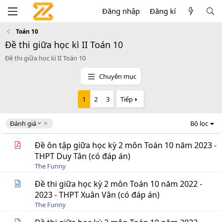
Đăng nhập
Đăng kí
Toán 10
Đề thi giữa học kì II Toán 10
Đề thi giữa học kì II Toán 10
Chuyên mục
1
2
3
Tiếp
D
Đánh giá
Bộ lọc
e
s
Đề ôn tập giữa học kỳ 2 môn Toán 10 năm 2023 -
c
THPT Duy Tân (có đáp án)
e
The Funny
n
d
Đề thi giữa học kỳ 2 môn Toán 10 năm 2022 -
i
2023 - THPT Xuân Vân (có đáp án)
n
g
The Funny