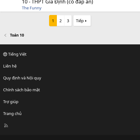
10 - THPT Gia Định (có đáp án)
The Funny
1
2
3
Tiếp
Toán 10
Tiếng Việt
Liên hệ
Quy định và Nội quy
Chính sách bảo mật
Trợ giúp
Trang chủ
R
S
S