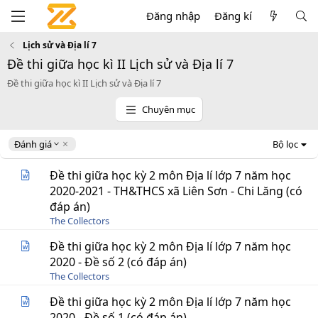
Đăng nhập
Đăng kí
Lịch sử và Địa lí 7
Đề thi giữa học kì II Lịch sử và Địa lí 7
Đề thi giữa học kì II Lịch sử và Địa lí 7
Chuyên mục
D
Đánh giá
Bộ lọc
e
s
Đề thi giữa học kỳ 2 môn Địa lí lớp 7 năm học
c
2020-2021 - TH&THCS xã Liên Sơn - Chi Lăng (có
e
đáp án)
n
d
The Collectors
i
Đề thi giữa học kỳ 2 môn Địa lí lớp 7 năm học
n
g
2020 - Đề số 2 (có đáp án)
The Collectors
Đề thi giữa học kỳ 2 môn Địa lí lớp 7 năm học
2020 - Đề số 1 (có đáp án)