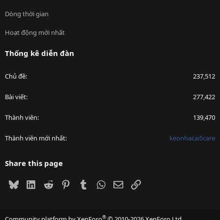
Dòng thời gian
Hoạt động mới nhất
Thống kê diễn đàn
Chủ đề
237,512
Bài viết
277,422
Thành viên
139,470
Thành viên mới nhất
keonhacai5care
Share this page
Bluesky
LinkedIn
Reddit
Pinterest
Tumblr
WhatsApp
Email
Link
®
Community platform by XenForo
© 2010-2026 XenForo Ltd.