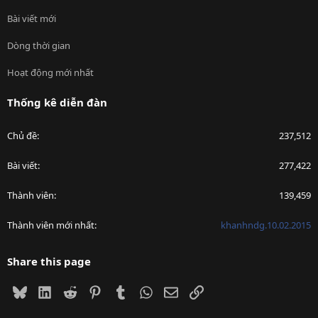
Bài viết mới
Dòng thời gian
Hoạt động mới nhất
Thống kê diễn đàn
Chủ đề
237,512
Bài viết
277,422
Thành viên
139,459
Thành viên mới nhất
khanhndg.10.02.2015
Share this page
Bluesky
LinkedIn
Reddit
Pinterest
Tumblr
WhatsApp
Email
Link