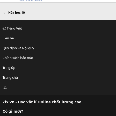
Hóa học 10
Tiếng Việt
Liên hệ
Quy định và Nội quy
Chính sách bảo mật
Trợ giúp
Trang chủ
R
S
S
Zix.vn - Học Vật lí Online chất lượng cao
Có gì mới?