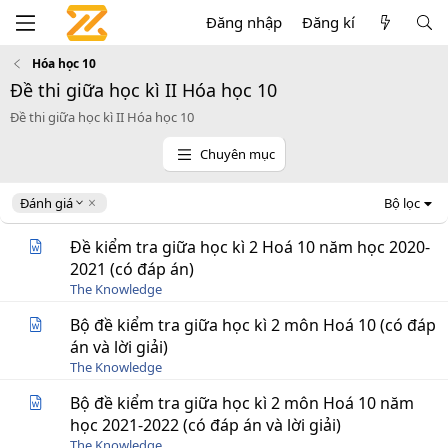
Đăng nhập
Đăng kí
Hóa học 10
Đề thi giữa học kì II Hóa học 10
Đề thi giữa học kì II Hóa học 10
Chuyên mục
D
Đánh giá
Bộ lọc
e
s
Đề kiểm tra giữa học kì 2 Hoá 10 năm học 2020-
c
2021 (có đáp án)
e
The Knowledge
n
d
Bộ đề kiểm tra giữa học kì 2 môn Hoá 10 (có đáp
i
án và lời giải)
n
g
The Knowledge
Bộ đề kiểm tra giữa học kì 2 môn Hoá 10 năm
học 2021-2022 (có đáp án và lời giải)
The Knowledge