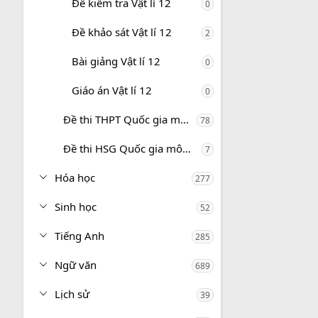
Đề kiểm tra Vật lí 12
0
Đề khảo sát Vật lí 12
2
Bài giảng Vật lí 12
0
Giáo án Vật lí 12
0
Đề thi THPT Quốc gia môn Vật lí
78
Đề thi HSG Quốc gia môn Vật lí
7
Hóa học
277
Sinh học
52
Tiếng Anh
285
Ngữ văn
689
Lịch sử
39