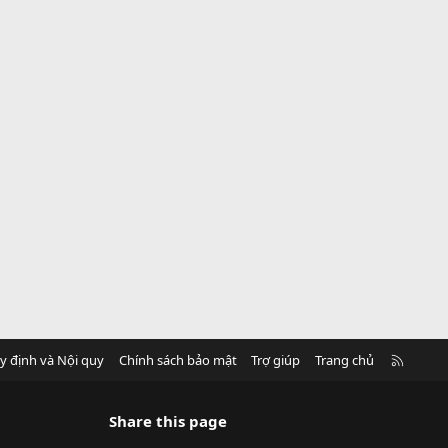
R
y định và Nội quy
Chính sách bảo mật
Trợ giúp
Trang chủ
S
S
Share this page