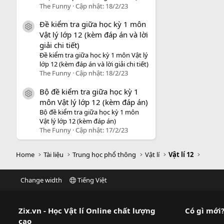
The Funny
Cập nhật:
18/2/23
Đề kiểm tra giữa học kỳ 1 môn
icon tài liệu
Vật lý lớp 12 (kèm đáp án và lời
giải chi tiết)
Đề kiểm tra giữa học kỳ 1 môn Vật lý
lớp 12 (kèm đáp án và lời giải chi tiết)
The Funny
Cập nhật:
18/2/23
Bộ đề kiểm tra giữa học kỳ 1
icon tài liệu
môn Vật lý lớp 12 (kèm đáp án)
Bộ đề kiểm tra giữa học kỳ 1 môn
Vật lý lớp 12 (kèm đáp án)
The Funny
Cập nhật:
17/2/23
Home
Tài liệu
Trung học phổ thông
Vật lí
Vật lí 12
Change width
Tiếng Việt
Zix.vn - Học Vật lí Online chất lượng
Có gì mới
cao