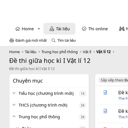
Home
Tài liệu
Thi online
Đánh giá mới nhất
Tìm tài liệu
Home
Tài liệu
Trung học phổ thông
Vật lí
Vật lí 12
Đề thi giữa học kì I Vật lí 12
Đề thi giữa học kì I Vật lí 12
Chuyên mục
D
Sắp xếp theo:
Đ
e
s
Đề k
Tiểu học (chương trình mới)
1K
c
The 
e
THCS (chương trình mới)
3K
n
d
Đề k
i
Trung học phổ thông
The 
3K
n
g