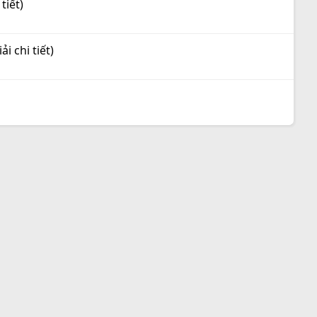
tiết)
i chi tiết)