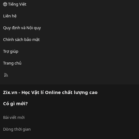
Tiếng Việt
Liên hệ
Quy định và Nội quy
Chính sách bảo mật
Trợ giúp
Trang chủ
R
S
S
Zix.vn - Học Vật lí Online chất lượng cao
Có gì mới?
Bài viết mới
Dòng thời gian