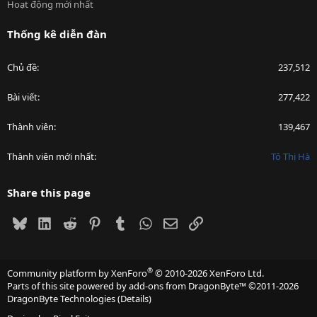
Hoạt động mới nhất
Thống kê diễn đàn
Chủ đề
237,512
Bài viết
277,422
Thành viên
139,467
Thành viên mới nhất
Tô Thị Hà
Share this page
Bluesky
LinkedIn
Reddit
Pinterest
Tumblr
WhatsApp
Email
Link
®
Community platform by XenForo
© 2010-2026 XenForo Ltd.
Parts of this site powered by
add-ons from DragonByte™
©2011-2026
DragonByte Technologies
(
Details
)