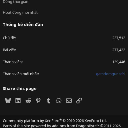
Dòng thời gian
Hoạt động mới nhất
Thống kê diễn đàn
Chủ đề
237,512
Bài viết
277,422
Thành viên
139,446
Thành viên mới nhất
gamdomguncel9
Share this page
Bluesky
LinkedIn
Reddit
Pinterest
Tumblr
WhatsApp
Email
Link
®
Community platform by XenForo
© 2010-2026 XenForo Ltd.
Parts of this site powered by
add-ons from DragonByte™
©2011-2026