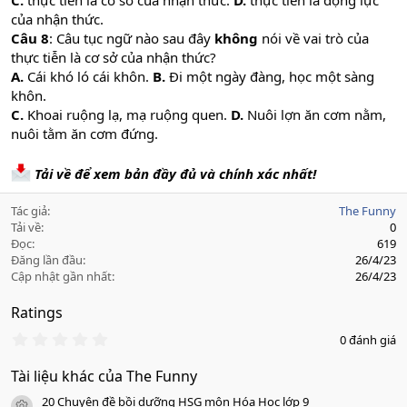
C.
thực tiễn là cơ sở của nhận thức.
D.
thực tiễn là động lực
của nhận thức.
Câu 8
: Câu tục ngữ nào sau đây
không
nói về vai trò của
thực tiễn là cơ sở của nhận thức?
A.
Cái khó ló cái khôn.
B.
Đi một ngày đàng, học một sàng
khôn.
C.
Khoai ruộng lạ, mạ ruộng quen.
D.
Nuôi lợn ăn cơm nằm,
nuôi tằm ăn cơm đứng.
Tải về để xem bản đầy đủ và chính xác nhất!
Tác giả
The Funny
Tải về
0
Đọc
619
Đăng lần đầu
26/4/23
Cập nhật gần nhất
26/4/23
Ratings
0
0 đánh giá
.
0
Tài liệu khác của The Funny
0
s
20 Chuyên đề bồi dưỡng HSG môn Hóa Học lớp 9
a