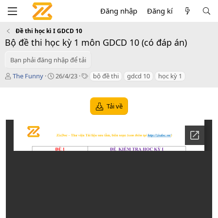
Đăng nhập
Đăng kí
Đề thi học kì I GDCD 10
Bộ đề thi học kỳ 1 môn GDCD 10 (có đáp án)
Bạn phải đăng nhập để tải
T
C
T
The Funny
26/4/23
bộ đề thi
gdcd 10
học kỳ 1
á
r
a
c
e
g
g
a
s
Tải về
i
t
ả
i
o
n
d
a
t
e