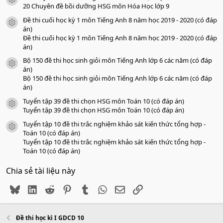
icon tài liệu
o
20 Chuyên đề bồi dưỡng HSG môn Hóa Học lớp 9
Đề thi cuối học kỳ 1 môn Tiếng Anh 8 năm học 2019 - 2020 (có đáp
icon tài liệu
án)
Đề thi cuối học kỳ 1 môn Tiếng Anh 8 năm học 2019 - 2020 (có đáp
án)
Bộ 150 đề thi học sinh giỏi môn Tiếng Anh lớp 6 các năm (có đáp
icon tài liệu
án)
Bộ 150 đề thi học sinh giỏi môn Tiếng Anh lớp 6 các năm (có đáp
án)
Tuyển tập 39 đề thi chọn HSG môn Toán 10 (có đáp án)
icon tài liệu
Tuyển tập 39 đề thi chọn HSG môn Toán 10 (có đáp án)
Tuyển tập 10 đề thi trắc nghiệm khảo sát kiến thức tổng hợp -
icon tài liệu
Toán 10 (có đáp án)
Tuyển tập 10 đề thi trắc nghiệm khảo sát kiến thức tổng hợp -
Toán 10 (có đáp án)
Chia sẻ tài liệu này
Bluesky
LinkedIn
Reddit
Pinterest
Tumblr
WhatsApp
Email
Link
Đề thi học kì I GDCD 10