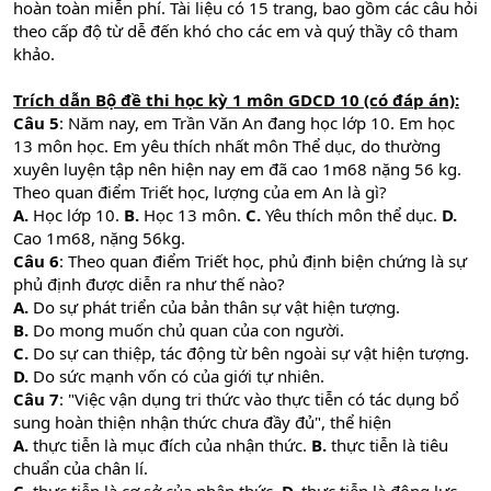
hoàn toàn miễn phí. Tài liệu có 15 trang, bao gồm các câu hỏi
theo cấp độ từ dễ đến khó cho các em và quý thầy cô tham
khảo.
Trích dẫn Bộ đề thi học kỳ 1 môn GDCD 10 (có đáp án):
Câu 5
: Năm nay, em Trần Văn An đang học lớp 10. Em học
13 môn học. Em yêu thích nhất môn Thể dục, do thường
xuyên luyện tập nên hiện nay em đã cao 1m68 nặng 56 kg.
Theo quan điểm Triết học, lượng của em An là gì?
A.
Học lớp 10.
B.
Học 13 môn.
C.
Yêu thích môn thể dục.
D.
Cao 1m68, nặng 56kg.
Câu 6
: Theo quan điểm Triết học, phủ định biện chứng là sự
phủ định được diễn ra như thế nào?
A.
Do sự phát triển của bản thân sự vật hiện tượng.
B.
Do mong muốn chủ quan của con người.
C.
Do sự can thiệp, tác động từ bên ngoài sự vật hiện tượng.
D.
Do sức mạnh vốn có của giới tự nhiên.
Câu 7
: "Việc vận dụng tri thức vào thực tiễn có tác dụng bổ
sung hoàn thiện nhận thức chưa đầy đủ", thể hiện
A.
thực tiễn là mục đích của nhận thức.
B.
thực tiễn là tiêu
chuẩn của chân lí.