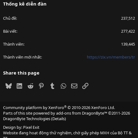
Thống kê diễn đàn
Chủ đề
237,512
Bài viết
277,422
Thành viên
139,445
Thành viên mới nhất
https://zix.vn/members/tr
Share this page
Bluesky
LinkedIn
Reddit
Pinterest
Tumblr
WhatsApp
Email
Link
®
Community platform by XenForo
© 2010-2026 XenForo Ltd.
Parts of this site powered by
add-ons from DragonByte™
©2011-2026
DragonByte Technologies
(
Details
)
Design by:
Pixel Exit
Website đang hoạt động thử nghiệm, chờ giấy phép MXH của Bộ TT &