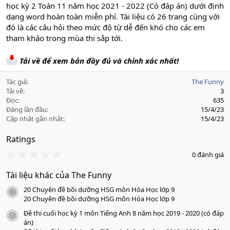
học kỳ 2 Toán 11 năm học 2021 - 2022 (Có đáp án) dưới định
dạng word hoàn toàn miễn phí. Tài liệu có 26 trang cùng với
đó là các câu hỏi theo mức độ từ dễ đến khó cho các em
tham khảo trong mùa thi sắp tới.
Tải về để xem bản đầy đủ và chính xác nhất!
Tác giả
The Funny
Tải về
3
Đọc
635
Đăng lần đầu
15/4/23
Cập nhật gần nhất
15/4/23
Ratings
0
0 đánh giá
.
0
Tài liệu khác của The Funny
0
s
20 Chuyên đề bồi dưỡng HSG môn Hóa Học lớp 9
a
icon tài liệu
o
20 Chuyên đề bồi dưỡng HSG môn Hóa Học lớp 9
Đề thi cuối học kỳ 1 môn Tiếng Anh 8 năm học 2019 - 2020 (có đáp
icon tài liệu
án)