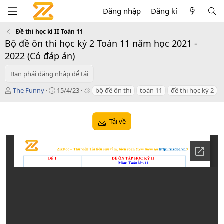
Đăng nhập
Đăng kí
Đề thi học kì II Toán 11
Bộ đề ôn thi học kỳ 2 Toán 11 năm học 2021 -
2022 (Có đáp án)
Bạn phải đăng nhập để tải
T
C
T
The Funny
15/4/23
bộ đề ôn thi
toán 11
đề thi học kỳ 2
á
r
a
c
e
g
g
a
s
Tải về
i
t
ả
i
o
n
d
a
t
e