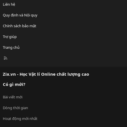
Liên hệ
Quy định và Nội quy
Chính sách bảo mật
Trợ giúp
Trang chủ
R
S
S
Zix.vn - Học Vật lí Online chất lượng cao
Có gì mới?
Bài viết mới
Dòng thời gian
Hoạt động mới nhất