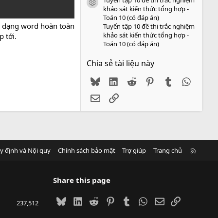
icon tài liệu
khảo sát kiến thức tổng hợp -
Toán 10 (có đáp án)
nh dạng word hoàn toàn
Tuyển tập 10 đề thi trắc nghiệm
khảo sát kiến thức tổng hợp -
 tới.
Toán 10 (có đáp án)
Chia sẻ tài liệu này
Bluesky
LinkedIn
Reddit
Pinterest
Tumblr
WhatsA
Email
Link
R
y định và Nội quy
Chính sách bảo mật
Trợ giúp
Trang chủ
S
S
Share this page
Bluesky
LinkedIn
Reddit
Pinterest
Tumblr
WhatsApp
Email
Link
237,512