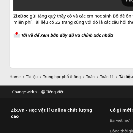
ZixDoc
gửi tặng quý thầy cô và các em học sinh Bộ đề ôn
miễn phí. Tài liệu có 22 trang cùng với đó là các câu hỏi
Tải về để xem bản đầy đủ và chính xác nhất!
Home
Tài liệu
Trung học phổ thông
Toán
Toán 11
Tài liệ
Change width
Tiếng Việt
Zix.vn - Học Vật lí Online chất lượng
Có gì mới
cao
Bài viết mới
Dòng thời gi