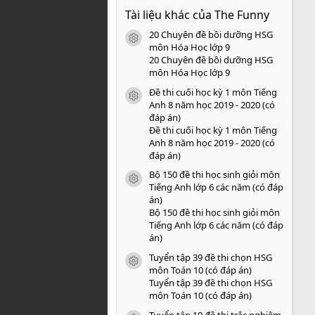
0
Tài liệu khác của The Funny
0
s
20 Chuyên đề bồi dưỡng HSG
a
icon tài liệu
o
môn Hóa Học lớp 9
20 Chuyên đề bồi dưỡng HSG
môn Hóa Học lớp 9
Đề thi cuối học kỳ 1 môn Tiếng
icon tài liệu
Anh 8 năm học 2019 - 2020 (có
đáp án)
Đề thi cuối học kỳ 1 môn Tiếng
Anh 8 năm học 2019 - 2020 (có
đáp án)
Bộ 150 đề thi học sinh giỏi môn
icon tài liệu
Tiếng Anh lớp 6 các năm (có đáp
án)
Bộ 150 đề thi học sinh giỏi môn
Tiếng Anh lớp 6 các năm (có đáp
án)
Tuyển tập 39 đề thi chọn HSG
icon tài liệu
môn Toán 10 (có đáp án)
Tuyển tập 39 đề thi chọn HSG
môn Toán 10 (có đáp án)
Tuyển tập 10 đề thi trắc nghiệm