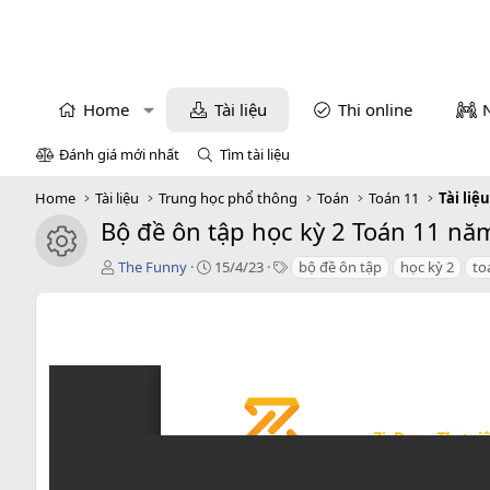
Home
Tài liệu
Thi online
Đánh giá mới nhất
Tìm tài liệu
Home
Tài liệu
Trung học phổ thông
Toán
Toán 11
Tài liệ
Bộ đề ôn tập học kỳ 2 Toán 11 nă
icon tài liệu
T
C
T
The Funny
15/4/23
bộ đề ôn tập
học kỳ 2
to
á
r
a
c
e
g
g
a
s
i
t
ả
i
o
n
d
a
t
e