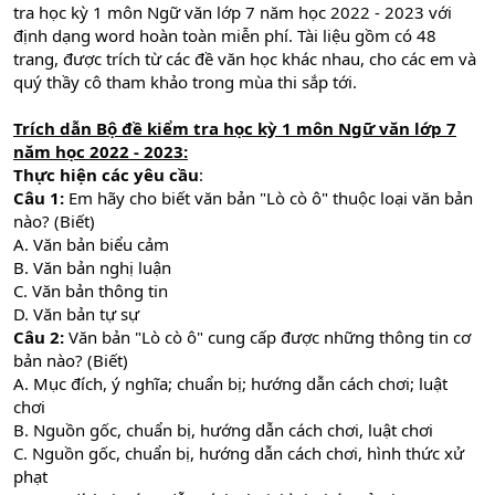
tra học kỳ 1 môn Ngữ văn lớp 7 năm học 2022 - 2023 với
định dạng word hoàn toàn miễn phí. Tài liệu gồm có 48
trang, được trích từ các đề văn học khác nhau, cho các em và
quý thầy cô tham khảo trong mùa thi sắp tới.
Trích dẫn Bộ đề kiểm tra học kỳ 1 môn Ngữ văn lớp 7
năm học 2022 - 2023:
Thực hiện các yêu cầu
:
Câu 1:
Em hãy cho biết văn bản "Lò cò ô" thuộc loại văn bản
nào? (Biết)
A. Văn bản biểu cảm
B. Văn bản nghị luận
C. Văn bản thông tin
D. Văn bản tự sự
Câu 2:
Văn bản "Lò cò ô" cung cấp được những thông tin cơ
bản nào? (Biết)
A. Mục đích, ý nghĩa; chuẩn bị; hướng dẫn cách chơi; luật
chơi
B. Nguồn gốc, chuẩn bị, hướng dẫn cách chơi, luật chơi
C. Nguồn gốc, chuẩn bị, hướng dẫn cách chơi, hình thức xử
phạt