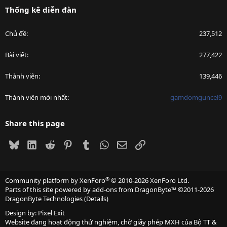
Thống kê diễn đàn
Chủ đề
237,512
Bài viết
277,422
Thành viên
139,446
Thành viên mới nhất
gamdomguncel9
Share this page
Bluesky
LinkedIn
Reddit
Pinterest
Tumblr
WhatsApp
Email
Link
®
Community platform by XenForo
© 2010-2026 XenForo Ltd.
Parts of this site powered by
add-ons from DragonByte™
©2011-2026
DragonByte Technologies
(
Details
)
Design by:
Pixel Exit
Website đang hoạt động thử nghiệm, chờ giấy phép MXH của Bộ TT &