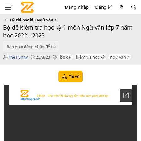
Đăng nhập
Đăng kí
Đề thi học kì I Ngữ văn 7
Bộ đề kiểm tra học kỳ 1 môn Ngữ văn lớp 7 năm
học 2022 - 2023
Bạn phải đăng nhập để tải
T
C
T
The Funny
23/3/23
bộ đề
kiểm tra học kỳ
ngữ văn 7
á
r
a
c
e
g
g
a
s
Tải về
i
t
ả
i
o
n
d
a
t
e