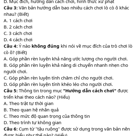
D. Mục đích, hướng dẫn cách chơi, hình thức xử phạt
Câu 3:
Văn bản hướng dẫn bao nhiêu cách chơi lò cò ô khác
nhau? (Biết)
A. 1 cách chơi
B. 2 cách chơi
C. 3 cách chơi
D. 4 cách chơi
Câu 4:
Ý nào
không đúng
khi nói về mục đích của trò chơi lò
cò ô? (Biết)
A. Góp phần rèn luyện khả năng ước lượng cho người chơi.
B. Góp phần rèn luyện khả năng di chuyển nhanh nhẹn cho
người chơi.
C. Góp phần rèn luyện tính chăm chỉ cho người chơi.
D. Góp phần rèn luyện tính khéo léo cho người chơi.
Câu 5:
Thông tin trong mục
"Hướng dẫn cách chơi"
được
triển khai theo cách nào? (Hiểu)
A. Theo trật tự thời gian
B. Theo quan hệ nhân quả
C. Theo mức độ quan trọng của thông tin
D. Theo trình tự không gian
Câu 6:
Cụm từ "tậu ruộng" được sử dụng trong văn bản nên
được hiểu như thế nào? (Hiểu)