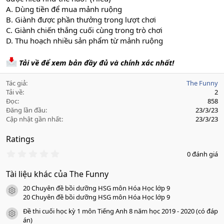
A. Dùng tiền để mua mảnh ruộng
B. Giành được phần thưởng trong lượt chơi
C. Giành chiến thắng cuối cùng trong trò chơi
D. Thu hoạch nhiều sản phẩm từ mảnh ruộng
Tải về để xem bản đầy đủ và chính xác nhất!
Tác giả
The Funny
Tải về
2
Đọc
858
Đăng lần đầu
23/3/23
Cập nhật gần nhất
23/3/23
Ratings
0
0 đánh giá
.
0
Tài liệu khác của The Funny
0
s
20 Chuyên đề bồi dưỡng HSG môn Hóa Học lớp 9
a
icon tài liệu
o
20 Chuyên đề bồi dưỡng HSG môn Hóa Học lớp 9
Đề thi cuối học kỳ 1 môn Tiếng Anh 8 năm học 2019 - 2020 (có đáp
icon tài liệu
án)