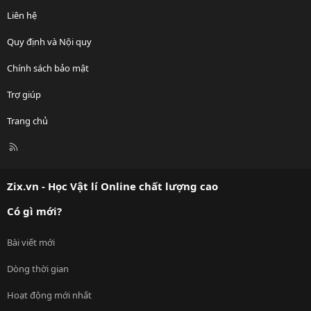
Liên hệ
Quy định và Nội quy
Chính sách bảo mật
Trợ giúp
Trang chủ
R
S
S
Zix.vn - Học Vật lí Online chất lượng cao
Có gì mới?
Bài viết mới
Dòng thời gian
Hoạt động mới nhất