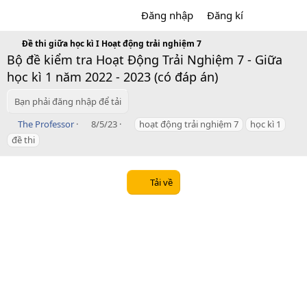
Đăng nhập
Đăng kí
Đề thi giữa học kì I Hoạt động trải nghiệm 7
Bộ đề kiểm tra Hoạt Động Trải Nghiệm 7 - Giữa
học kì 1 năm 2022 - 2023 (có đáp án)
Bạn phải đăng nhập để tải
T
C
T
The Professor
8/5/23
hoạt động trải nghiệm 7
học kì 1
á
r
a
đề thi
c
e
g
g
a
s
i
t
Tải về
ả
i
o
n
d
a
t
e