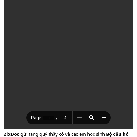
ZixDoc
gửi tặng quý thầy cô và các em học sinh
Bộ câu hỏ
i