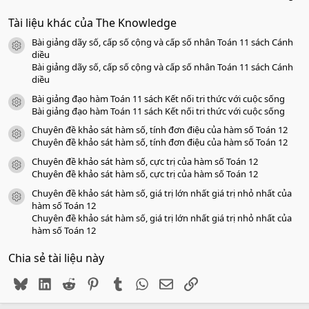
.
0
Tài liệu khác của The Knowledge
0
s
Bài giảng dãy số, cấp số cộng và cấp số nhân Toán 11 sách Cánh
a
icon tài liệu
o
diều
Bài giảng dãy số, cấp số cộng và cấp số nhân Toán 11 sách Cánh
diều
Bài giảng đạo hàm Toán 11 sách Kết nối tri thức với cuộc sống
icon tài liệu
Bài giảng đạo hàm Toán 11 sách Kết nối tri thức với cuộc sống
Chuyên đề khảo sát hàm số, tính đơn điệu của hàm số Toán 12
icon tài liệu
Chuyên đề khảo sát hàm số, tính đơn điệu của hàm số Toán 12
Chuyên đề khảo sát hàm số, cực trị của hàm số Toán 12
icon tài liệu
Chuyên đề khảo sát hàm số, cực trị của hàm số Toán 12
Chuyên đề khảo sát hàm số, giá trị lớn nhất giá trị nhỏ nhất của
icon tài liệu
hàm số Toán 12
Chuyên đề khảo sát hàm số, giá trị lớn nhất giá trị nhỏ nhất của
hàm số Toán 12
Chia sẻ tài liệu này
Bluesky
LinkedIn
Reddit
Pinterest
Tumblr
WhatsApp
Email
Link