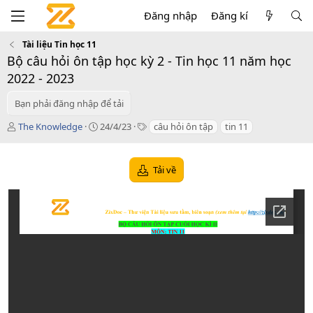
Đăng nhập
Đăng kí
Tài liệu Tin học 11
Bộ câu hỏi ôn tập học kỳ 2 - Tin học 11 năm học
2022 - 2023
Bạn phải đăng nhập để tải
T
C
T
The Knowledge
24/4/23
câu hỏi ôn tập
tin 11
á
r
a
c
e
g
g
a
s
Tải về
i
t
ả
i
o
n
d
a
t
e