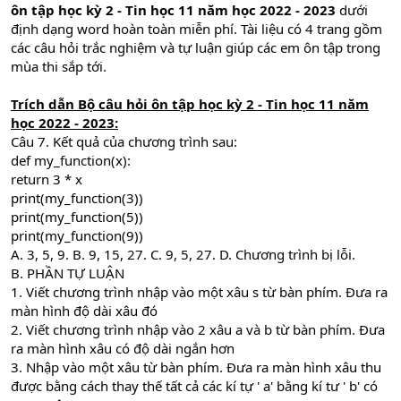
ôn tập học kỳ 2 - Tin học 11 năm học 2022 - 2023
dưới
định dạng word hoàn toàn miễn phí. Tài liệu có 4 trang gồm
các câu hỏi trắc nghiệm và tự luận giúp các em ôn tập trong
mùa thi sắp tới.
Trích dẫn Bộ câu hỏi ôn tập học kỳ 2 - Tin học 11 năm
học 2022 - 2023:
Câu 7. Kết quả của chương trình sau:
def my_function(x):
return 3 * x
print(my_function(3))
print(my_function(5))
print(my_function(9))
A. 3, 5, 9. B. 9, 15, 27. C. 9, 5, 27. D. Chương trình bị lỗi.
B. PHẦN TỰ LUẬN
1. Viết chương trình nhập vào một xâu s từ bàn phím. Đưa ra
màn hình độ dài xâu đó
2. Viết chương trình nhập vào 2 xâu a và b từ bàn phím. Đưa
ra màn hình xâu có độ dài ngắn hơn
3. Nhập vào một xâu từ bàn phím. Đưa ra màn hình xâu thu
được bằng cách thay thế tất cả các kí tự ' a' bằng kí tư ' b' có