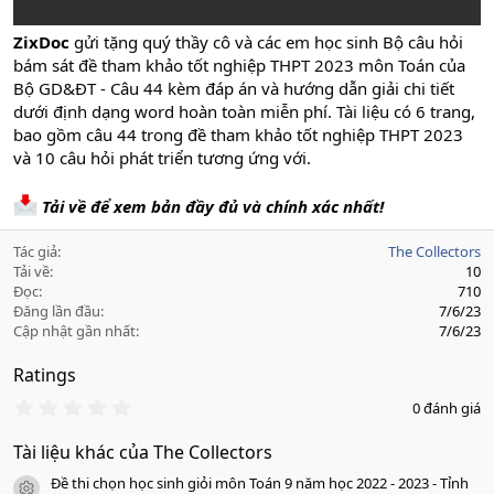
ZixDoc
gửi tặng quý thầy cô và các em học sinh Bộ câu hỏi
bám sát đề tham khảo tốt nghiệp THPT 2023 môn Toán của
Bộ GD&ĐT - Câu 44 kèm đáp án và hướng dẫn giải chi tiết
dưới định dạng word hoàn toàn miễn phí. Tài liệu có 6 trang,
bao gồm câu 44 trong đề tham khảo tốt nghiệp THPT 2023
và 10 câu hỏi phát triển tương ứng với.
Tải về để xem bản đầy đủ và chính xác nhất!
Tác giả
The Collectors
Tải về
10
Đọc
710
Đăng lần đầu
7/6/23
Cập nhật gần nhất
7/6/23
Ratings
0
0 đánh giá
.
0
Tài liệu khác của The Collectors
0
s
Đề thi chọn học sinh giỏi môn Toán 9 năm học 2022 - 2023 - Tỉnh
a
icon tài liệu