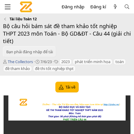
Đăng nhập
Đăng kí
Tài liệu Toán 12
Bộ câu hỏi bám sát đề tham khảo tốt nghiệp
THPT 2023 môn Toán - Bộ GD&ĐT - Câu 44 (giải chi
tiết)
Bạn phải đăng nhập để tải
T
C
T
The Collectors
7/6/23
2023
phát triển minh họa
toán
á
r
a
đề tham khảo
đề thi tốt nghiệp thpt
c
e
g
g
a
s
i
t
Tải về
ả
i
o
n
d
a
t
e