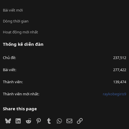
Bài viết mới
Dòng thời gian
Hoạt động mới nhất
Thống kê diễn đàn
Chủ đề
237,512
Bài viết
277,422
Thành viên
139,474
Thành viên mới nhất
raykobegiris9
Share this page
Bluesky
LinkedIn
Reddit
Pinterest
Tumblr
WhatsApp
Email
Link