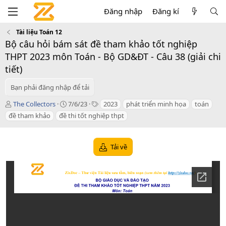
Đăng nhập
Đăng kí
Tài liệu Toán 12
Bộ câu hỏi bám sát đề tham khảo tốt nghiệp
THPT 2023 môn Toán - Bộ GD&ĐT - Câu 38 (giải chi
tiết)
Bạn phải đăng nhập để tải
T
C
T
The Collectors
7/6/23
2023
phát triển minh họa
toán
á
r
a
đề tham khảo
đề thi tốt nghiệp thpt
c
e
g
g
a
s
i
t
Tải về
ả
i
o
n
d
a
t
e