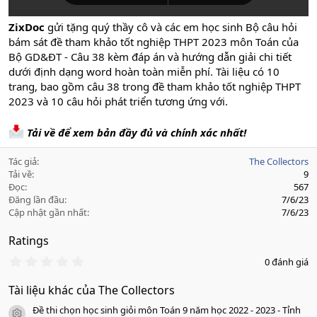
ZixDoc
gửi tặng quý thầy cô và các em học sinh Bộ câu hỏi
bám sát đề tham khảo tốt nghiệp THPT 2023 môn Toán của
Bộ GD&ĐT - Câu 38 kèm đáp án và hướng dẫn giải chi tiết
dưới định dạng word hoàn toàn miễn phí. Tài liệu có 10
trang, bao gồm câu 38 trong đề tham khảo tốt nghiệp THPT
2023 và 10 câu hỏi phát triển tương ứng với.
Tải về để xem bản đầy đủ và chính xác nhất!
Tác giả
The Collectors
Tải về
9
Đọc
567
Đăng lần đầu
7/6/23
Cập nhật gần nhất
7/6/23
Ratings
0
0 đánh giá
.
0
Tài liệu khác của The Collectors
0
s
Đề thi chọn học sinh giỏi môn Toán 9 năm học 2022 - 2023 - Tỉnh
a
icon tài liệu