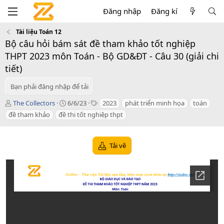
Đăng nhập
Đăng kí
Tài liệu Toán 12
Bộ câu hỏi bám sát đề tham khảo tốt nghiệp
THPT 2023 môn Toán - Bộ GD&ĐT - Câu 30 (giải chi
tiết)
Bạn phải đăng nhập để tải
T
C
T
The Collectors
6/6/23
2023
phát triển minh họa
toán
á
r
a
đề tham khảo
đề thi tốt nghiệp thpt
c
e
g
g
a
s
i
t
Tải về
ả
i
o
n
d
a
t
e