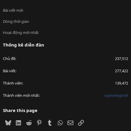
Bài viết mới
Dòng thời gian
Hoạt động mới nhất
Thống kê diễn đàn
Chủ đề
237,512
Bài viết
277,422
Thành viên
139,472
Thành viên mới nhất
raykobegiris9
Share this page
Bluesky
LinkedIn
Reddit
Pinterest
Tumblr
WhatsApp
Email
Link