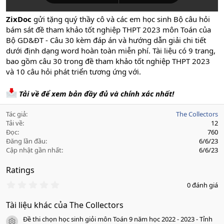
ZixDoc
gửi tặng quý thầy cô và các em học sinh Bộ câu hỏi
bám sát đề tham khảo tốt nghiệp THPT 2023 môn Toán của
Bộ GD&ĐT - Câu 30 kèm đáp án và hướng dẫn giải chi tiết
dưới định dạng word hoàn toàn miễn phí. Tài liệu có 9 trang,
bao gồm câu 30 trong đề tham khảo tốt nghiệp THPT 2023
và 10 câu hỏi phát triển tương ứng với.
Tải về để xem bản đầy đủ và chính xác nhất!
Tác giả
The Collectors
Tải về
12
Đọc
760
Đăng lần đầu
6/6/23
Cập nhật gần nhất
6/6/23
Ratings
0
0 đánh giá
.
0
Tài liệu khác của The Collectors
0
s
Đề thi chọn học sinh giỏi môn Toán 9 năm học 2022 - 2023 - Tỉnh
a
icon tài liệu