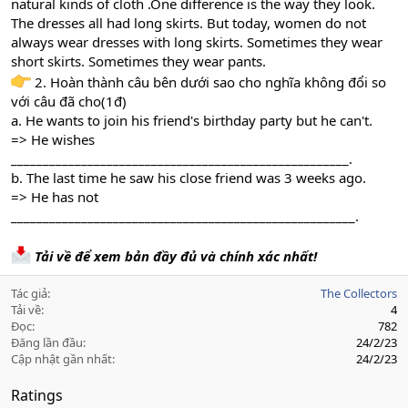
natural kinds of cloth .One difference is the way they look.
The dresses all had long skirts. But today, women do not
always wear dresses with long skirts. Sometimes they wear
short skirts. Sometimes they wear pants.
2. Hoàn thành câu bên dưới sao cho nghĩa không đổi so
với câu đã cho(1đ)
a. He wants to join his friend's birthday party but he can't.
=> He wishes
_____________________________________________________.
b. The last time he saw his close friend was 3 weeks ago.
=> He has not
______________________________________________________.
Tải về để xem bản đầy đủ và chính xác nhất!
Tác giả
The Collectors
Tải về
4
Đọc
782
Đăng lần đầu
24/2/23
Cập nhật gần nhất
24/2/23
Ratings