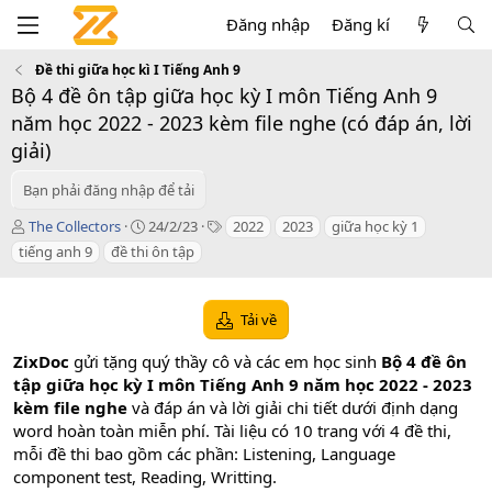
Đăng nhập
Đăng kí
Đề thi giữa học kì I Tiếng Anh 9
Bộ 4 đề ôn tập giữa học kỳ I môn Tiếng Anh 9
năm học 2022 - 2023 kèm file nghe (có đáp án, lời
giải)
Bạn phải đăng nhập để tải
T
C
T
The Collectors
24/2/23
2022
2023
giữa học kỳ 1
á
r
a
tiếng anh 9
đề thi ôn tập
c
e
g
g
a
s
i
t
Tải về
ả
i
o
ZixDoc
gửi tặng quý thầy cô và các em học sinh
Bộ 4 đề ôn
n
d
tập giữa học kỳ I môn Tiếng Anh 9 năm học 2022 - 2023
a
kèm file nghe
và đáp án và lời giải chi tiết dưới định dạng
t
word hoàn toàn miễn phí. Tài liệu có 10 trang với 4 đề thi,
e
mỗi đề thi bao gồm các phần: Listening, Language
component test, Reading, Writting.