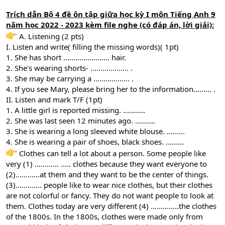
Trích dẫn Bộ 4 đề ôn tập giữa học kỳ I môn Tiếng Anh 9
năm học 2022 - 2023 kèm file nghe (có đáp án, lời giải):
A. Listening (2 pts)
I. Listen and write( filling the missing words)( 1pt)
1. She has short ....................... hair.
2. She's wearing shorts- ................... .
3. She may be carrying a .................. .
4. If you see Mary, please bring her to the information......... .
II. Listen and mark T/F (1pt)
1. A little girl is reported missing. ...........
2. She was last seen 12 minutes ago. ..........
3. She is wearing a long sleeved white blouse. .........
4. She is wearing a pair of shoes, black shoes. .........
Clothes can tell a lot about a person. Some people like
very (1) ............ ..... clothes because they want everyone to
(2)............at them and they want to be the center of things.
(3)............. people like to wear nice clothes, but their clothes
are not colorful or fancy. They do not want people to look at
them. Clothes today are very different (4) ..............the clothes
of the 1800s. In the 1800s, clothes were made only from