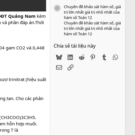
Chuyên đề khảo sát hàm số, giá
icon tài liệu
trị lớn nhất giá trị nhỏ nhất của
ở GDĐT Quảng Nam
kèm
hàm số Toán 12
m và phần đáp án.Thời
Chuyên đề khảo sát hàm số, giá
trị lớn nhất giá trị nhỏ nhất của
hàm số Toán 12
Chia sẻ tài liệu này
,04 gam CO2 và 0,448
Bluesky
LinkedIn
Reddit
Pinterest
Tumblr
WhatsA
Email
Link
zơ trinitrat (hiệu suất
ông tan. Cho các phản
 là (CH3COO)3C3H5.
gam hỗn hợp muối.
rong T là