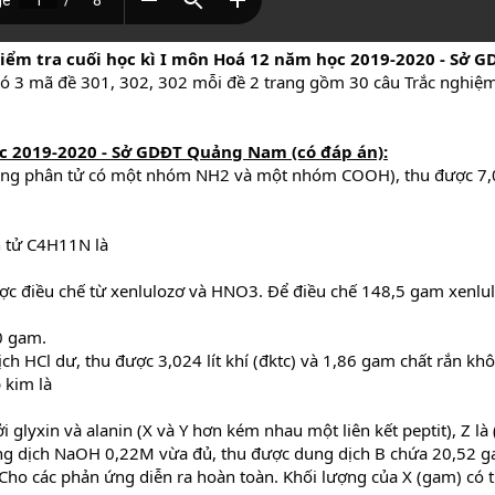
kiểm tra cuối học kì I môn Hoá 12 năm học 2019-2020 - S
 có 3 mã đề 301, 302, 302 mỗi đề 2 trang gồm 30 câu Trắc nghiệ
ọc 2019-2020 - Sở GDĐT Quảng Nam (có đáp án):
trong phân tử có một nhóm NH2 và một nhóm COOH), thu được 7
n tử C4H11N là
ược điều chế từ xenlulozơ và HNO3. Để điều chế 148,5 gam xenlulo
0 gam.
ch HCl dư, thu được 3,024 lít khí (đktc) và 1,86 gam chất rắn kh
 kim là
ởi glyxin và alanin (X và Y hơn kém nhau một liên kết peptit), Z
ung dịch NaOH 0,22M vừa đủ, thu được dung dịch B chứa 20,52 
Cho các phản ứng diễn ra hoàn toàn. Khối lượng của X (gam) có t