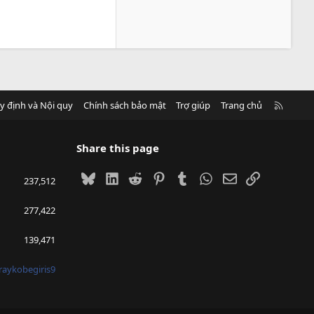
R
y định và Nội quy
Chính sách bảo mật
Trợ giúp
Trang chủ
S
S
Share this page
Bluesky
LinkedIn
Reddit
Pinterest
Tumblr
WhatsApp
Email
Link
237,512
277,422
139,471
raykobegiris9