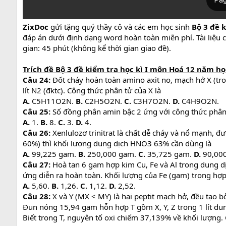
ZixDoc
gửi tặng quý thầy cô và các em học sinh
Bộ 3 đề 
đáp án dưới định dạng word hoàn toàn miễn phí. Tài liệu
gian: 45 phút (không kể thời gian giao đề).
Trích đề Bộ 3 đề kiểm tra học kì I môn Hoá 12 năm h
Câu 24:
Đốt cháy hoàn toàn amino axit no, mạch hở X (
lít N2 (đktc). Công thức phân tử của X là
A.
C5H11O2N.
B.
C2H5O2N.
C.
C3H7O2N.
D.
C4H9O2N.
Câu 25:
Số đồng phân amin bậc 2 ứng với công thức phâ
A.
1.
B.
8.
C.
3.
D.
4.
Câu 26:
Xenlulozơ trinitrat là chất dễ cháy và nổ mạnh, đ
60%) thì khối lượng dung dịch HNO3 63% cần dùng là
A.
99,225 gam.
B.
250,000 gam.
C.
35,725 gam.
D.
90,00
Câu 27:
Hoà tan 6 gam hợp kim Cu, Fe và Al trong dung dị
ứng diễn ra hoàn toàn. Khối lượng của Fe (gam) trong hợp
A.
5,60.
B.
1,26.
C.
1,12.
D.
2,52.
Câu 28:
X và Y (MX < MY) là hai peptit mạch hở, đều tạo b
Đun nóng 15,94 gam hỗn hợp T gồm X, Y, Z trong 1 lít d
Biết trong T, nguyên tố oxi chiếm 37,139% về khối lượng. 