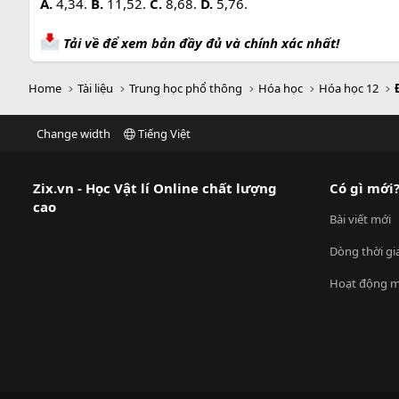
A.
4,34.
B.
11,52.
C.
8,68.
D.
5,76.
Tải về để xem bản đầy đủ và chính xác nhất!
Home
Tài liệu
Trung học phổ thông
Hóa học
Hóa học 12
Change width
Tiếng Việt
Zix.vn - Học Vật lí Online chất lượng
Có gì mới
cao
Bài viết mới
Dòng thời gi
Hoạt động m