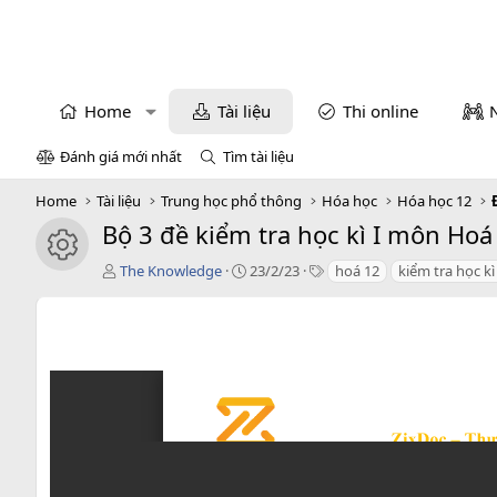
Home
Tài liệu
Thi online
Đánh giá mới nhất
Tìm tài liệu
Home
Tài liệu
Trung học phổ thông
Hóa học
Hóa học 12
Bộ 3 đề kiểm tra học kì I môn H
icon tài liệu
T
C
T
The Knowledge
23/2/23
hoá 12
kiểm tra học kì
á
r
a
c
e
g
g
a
s
i
t
ả
i
o
n
d
a
t
e