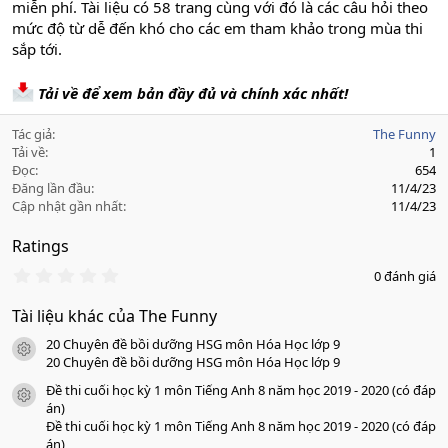
miễn phí. Tài liệu có 58 trang cùng với đó là các câu hỏi theo
mức độ từ dễ đến khó cho các em tham khảo trong mùa thi
sắp tới.
Tải về để xem bản đầy đủ và chính xác nhất!
Tác giả
The Funny
Tải về
1
Đọc
654
Đăng lần đầu
11/4/23
Cập nhật gần nhất
11/4/23
Ratings
0
0 đánh giá
.
0
Tài liệu khác của The Funny
0
s
20 Chuyên đề bồi dưỡng HSG môn Hóa Học lớp 9
a
icon tài liệu
o
20 Chuyên đề bồi dưỡng HSG môn Hóa Học lớp 9
Đề thi cuối học kỳ 1 môn Tiếng Anh 8 năm học 2019 - 2020 (có đáp
icon tài liệu
án)
Đề thi cuối học kỳ 1 môn Tiếng Anh 8 năm học 2019 - 2020 (có đáp
án)