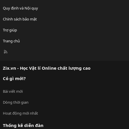
Quy định và Nội quy
Chính sách bảo mật
Trợ giúp
Trang chủ
R
S
S
Zix.vn - Học Vật lí Online chất lượng cao
Có gì mới?
Bài viết mới
Dòng thời gian
Hoạt động mới nhất
Thống kê diễn đàn