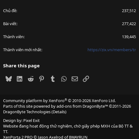
Chủ đề
237,512
Bài viết
277,422
Thành viên
139,445
Thành viên mới nhất
https://zix.vn/members/tr
Share this page
Bluesky
LinkedIn
Reddit
Pinterest
Tumblr
WhatsApp
Email
Link
®
Community platform by XenForo
© 2010-2026 XenForo Ltd.
Parts of this site powered by
add-ons from DragonByte™
©2011-2026
DragonByte Technologies
(
Details
)
Design by:
Pixel Exit
Website đang hoạt động thử nghiệm, chờ giấy phép MXH của Bộ TT &
TT.
XenPorta 2 PRO
© Jason Axelrod of
8WAYRUN