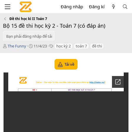
Đăng nhập
Đăng kí
Đề thi học kì II Toán 7
Bộ 15 đề thi học kỳ 2 - Toán 7 (có đáp án)
Bạn phải đăng nhập để tải
T
C
T
The Funny
11/4/23
học kỳ 2
toán 7
đề thi
á
r
a
c
e
g
g
a
s
Tải về
i
t
ả
i
o
n
d
a
t
e