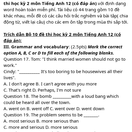
thi học kỳ 2 môn Tiếng Anh 12 (có đáp án)
với định dạng
word hoàn toàn miễn phí. Tài liệu có 44 trang gồm 10 đề
khác nhau, mỗi đề có các câu hỏi trắc nghiệm và bài tập( chia
động từ, viết lại câu) cho các em ôn tập trong mùa thi sắp tới.
Trích dẫn Bộ 10 đề thi học kỳ 2 môn Tiếng Anh 12 (có
đáp án):
III. Grammar and vocabulary
: (2.5pts)
Mark the correct
option A, B, C or D to fill each of the following blanks.
Question 17. Tom: "I think married women should not go to
work."
Cindy: "__________ It's too boring to be housewives all their
lives".
A. I don't agree B. I can't agree with you more
C. That's right D. Perhaps, I'm not sure
Question 18. The bomb _________with a loud bang which
could be heard all over the town.
A. went on B. went off C. went over D. went down
Question 19. The problem seems to be _______.
A. most serious B. more serious than
C. more and serious D. more serious