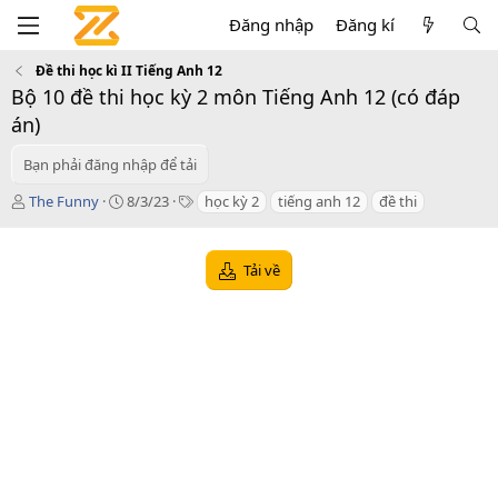
Đăng nhập
Đăng kí
Đề thi học kì II Tiếng Anh 12
Bộ 10 đề thi học kỳ 2 môn Tiếng Anh 12 (có đáp
án)
Bạn phải đăng nhập để tải
T
C
T
The Funny
8/3/23
học kỳ 2
tiếng anh 12
đề thi
á
r
a
c
e
g
g
a
s
Tải về
i
t
ả
i
o
n
d
a
t
e