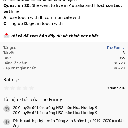
Question 20:
She went to live in Autralia and I
lost contact
with
her.
A
. lose touch with
B
. communicate with
C
. ring up
D
. get in touch with
Tải về để xem bản đầy đủ và chính xác nhất!
Tác giả
The Funny
Tải về
8
Đọc
1,085
Đăng lần đầu
8/3/23
Cập nhật gần nhất
8/3/23
Ratings
0
0 đánh giá
.
0
Tài liệu khác của The Funny
0
s
20 Chuyên đề bồi dưỡng HSG môn Hóa Học lớp 9
a
icon tài liệu
o
20 Chuyên đề bồi dưỡng HSG môn Hóa Học lớp 9
Đề thi cuối học kỳ 1 môn Tiếng Anh 8 năm học 2019 - 2020 (có đáp
icon tài liệu
án)