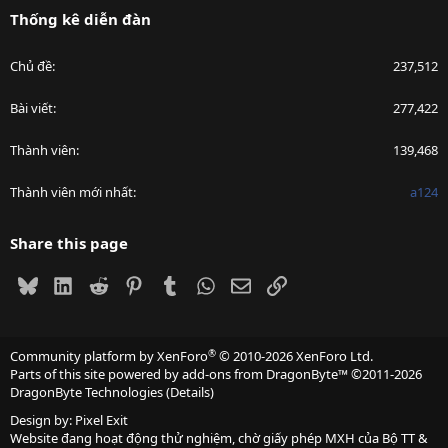
Thống kê diễn đàn
Chủ đề
237,512
Bài viết
277,422
Thành viên
139,468
Thành viên mới nhất
a124
Share this page
Bluesky
LinkedIn
Reddit
Pinterest
Tumblr
WhatsApp
Email
Link
®
Community platform by XenForo
© 2010-2026 XenForo Ltd.
Parts of this site powered by
add-ons from DragonByte™
©2011-2026
DragonByte Technologies
(
Details
)
Design by:
Pixel Exit
Website đang hoạt động thử nghiệm, chờ giấy phép MXH của Bộ TT &