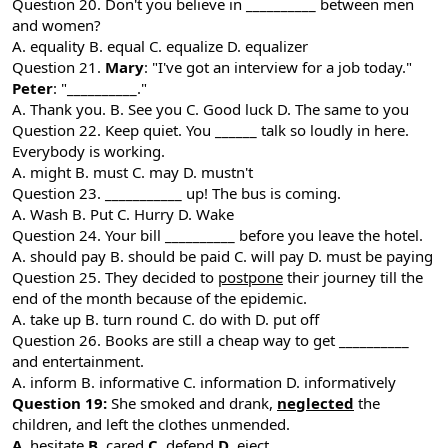
Question 20. Don't you believe in __________ between men
and women?
A. equality B. equal C. equalize D. equalizer
Question 21.
Mary
: "I've got an interview for a job today."
Peter
: "__________."
A. Thank you. B. See you C. Good luck D. The same to you
Question 22. Keep quiet. You ______ talk so loudly in here.
Everybody is working.
A. might B. must C. may D. mustn't
Question 23. ___________ up! The bus is coming.
A. Wash B. Put C. Hurry D. Wake
Question 24. Your bill __________ before you leave the hotel.
A. should pay B. should be paid C. will pay D. must be paying
Question 25. They decided to
postpone
their journey till the
end of the month because of the epidemic.
A. take up B. turn round C. do with D. put off
Question 26. Books are still a cheap way to get __________
and entertainment.
A. inform B. informative C. information D. informatively
Question 19:
She smoked and drank,
neglected
the
children, and left the clothes unmended.
A
. hesitate
B
. cared
C
. defend
D
. eject